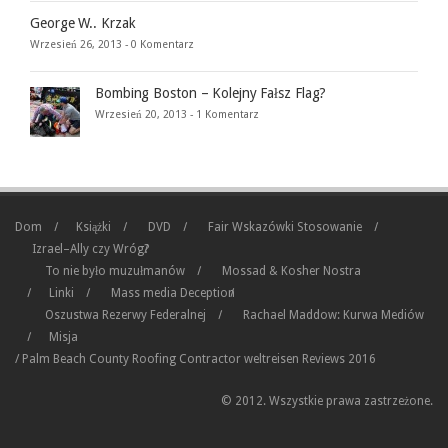
George W.. Krzak
Wrzesień 26, 2013 -
0 Komentarz
Bombing Boston – Kolejny Fałsz Flag?
Wrzesień 20, 2013 -
1 Komentarz
Dom
Książki
DVD
Fair Wskazówki Stosowanie
Izrael–Ally czy Wróg?
To nie było muzułmanów
Mossad & Kosher Nostra
Linki
Mass media Deception
Oszustwa Rezerwy Federalnej
Rachael Maddow: Kurwa Mediów
Misja
/
Palm Beach County Roofing Contractor
weltreisen
Reviews 2016
© 2012. Wszystkie prawa zastrzeżone.