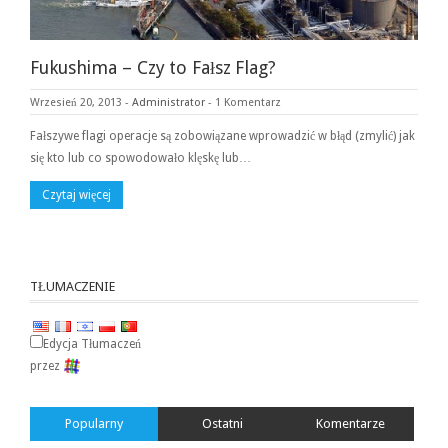
Fukushima – Czy to Fałsz Flag?
Wrzesień 20, 2013
-
Administrator
-
1 Komentarz
Fałszywe flagi operacje są zobowiązane wprowadzić w błąd (zmylić) jak
się kto lub co spowodowało klęskę lub…
Czytaj więcej
TŁUMACZENIE
Edycja Tłumaczeń
przez
Popularny
Ostatni
Komentarze