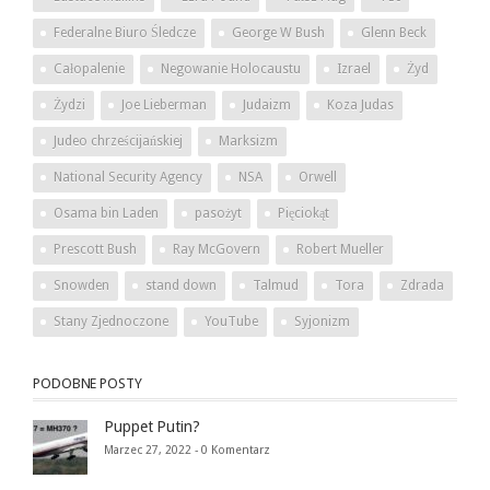
Federalne Biuro Śledcze
George W Bush
Glenn Beck
Całopalenie
Negowanie Holocaustu
Izrael
Żyd
Żydzi
Joe Lieberman
Judaizm
Koza Judas
Judeo chrześcijańskiej
Marksizm
National Security Agency
NSA
Orwell
Osama bin Laden
pasożyt
Pięciokąt
Prescott Bush
Ray McGovern
Robert Mueller
Snowden
stand down
Talmud
Tora
Zdrada
Stany Zjednoczone
YouTube
Syjonizm
PODOBNE POSTY
Puppet Putin?
Marzec 27, 2022 -
0 Komentarz