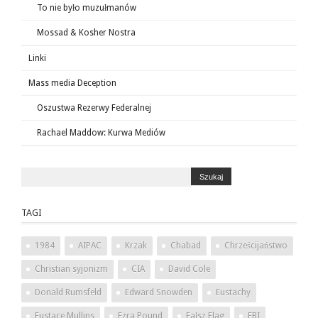
To nie było muzułmanów
Mossad & Kosher Nostra
Linki
Mass media Deception
Oszustwa Rezerwy Federalnej
Rachael Maddow: Kurwa Mediów
TAGI
1984
AIPAC
Krzak
Chabad
Chrześcijaństwo
Christian syjonizm
CIA
David Cole
Donald Rumsfeld
Edward Snowden
Eustachy
Eustace Mullins
Ezra Pound
Fałsz Flag
FBI