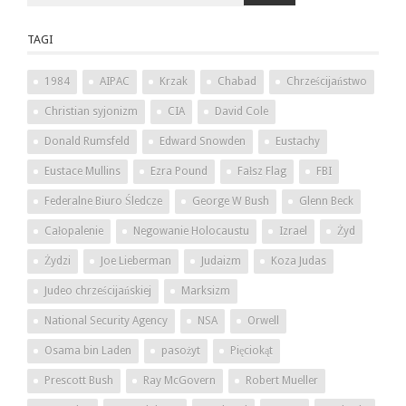
TAGI
1984
AIPAC
Krzak
Chabad
Chrześcijaństwo
Christian syjonizm
CIA
David Cole
Donald Rumsfeld
Edward Snowden
Eustachy
Eustace Mullins
Ezra Pound
Fałsz Flag
FBI
Federalne Biuro Śledcze
George W Bush
Glenn Beck
Całopalenie
Negowanie Holocaustu
Izrael
Żyd
Żydzi
Joe Lieberman
Judaizm
Koza Judas
Judeo chrześcijańskiej
Marksizm
National Security Agency
NSA
Orwell
Osama bin Laden
pasożyt
Pięciokąt
Prescott Bush
Ray McGovern
Robert Mueller