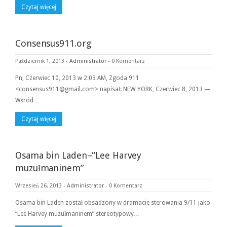
Czytaj więcej
Consensus911.org
Październik 1, 2013
-
Administrator
-
0 Komentarz
Pn, Czerwiec 10, 2013 w 2:03 AM, Zgoda 911
<consensus911@gmail.com> napisał: NEW YORK, Czerwiec 8, 2013 —
Wśród…
Czytaj więcej
Osama bin Laden–“Lee Harvey
muzułmaninem”
Wrzesień 26, 2013
-
Administrator
-
0 Komentarz
Osama bin Laden został obsadzony w dramacie sterowania 9/11 jako
“Lee Harvey muzułmaninem” stereotypowy…