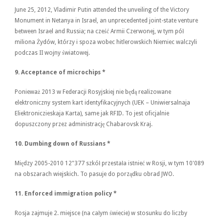
June 25, 2012, Vladimir Putin attended the unveiling of the Victory
Monument in Netanya in Israel, an unprecedented joint-state venture
between Israel and Russia; na cześć Armii Czerwonej, w tym pół
miliona Żydów, którzy i spoza wobec hitlerowskich Niemiec walczyli
podczas II wojny światowej.
9.
Acceptance of microchips
*
Ponieważ 2013 w Federacji Rosyjskiej nie będą realizowane
elektroniczny system kart identyfikacyjnych (UEK – Uniwiersalnaja
Eliektroniczieskaja Karta), same jak RFID. To jest oficjalnie
dopuszczony przez administrację Chabarovsk Kraj.
10.
Dumbing down of Russians
*
Między 2005-2010 12"377 szkół przestała istnieć w Rosji, w tym 10'089
na obszarach wiejskich. To pasuje do porządku obrad JWO.
11.
Enforced immigration policy
*
Rosja zajmuje 2. miejsce (na całym świecie) w stosunku do liczby