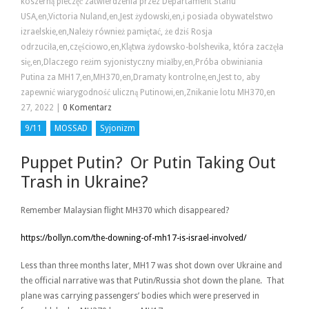
koszerną pieczęć zatwierdzenia przez Departament Stanu
USA,en,Victoria Nuland,en,Jest żydowski,en,i posiada obywatelstwo
izraelskie,en,Należy również pamiętać, że dziś Rosja
odrzuciła,en,częściowo,en,Klątwa żydowsko-bolshevika, która zaczęła
się,en,Dlaczego reżim syjonistyczny miałby,en,Próba obwiniania
Putina za MH17,en,MH370,en,Dramaty kontrolne,en,Jest to, aby
zapewnić wiarygodność uliczną Putinowi,en,Znikanie lotu MH370,en
27, 2022
|
0 Komentarz
9/11
MOSSAD
Syjonizm
Puppet Putin? Or Putin Taking Out
Trash in Ukraine?
Remember Malaysian flight MH370 which disappeared?
https://bollyn.com/the-downing-of-mh17-is-israel-involved/
Less than three months later, MH17 was shot down over Ukraine and
the official narrative was that Putin/Russia shot down the plane. That
plane was carrying passengers’ bodies which were preserved in