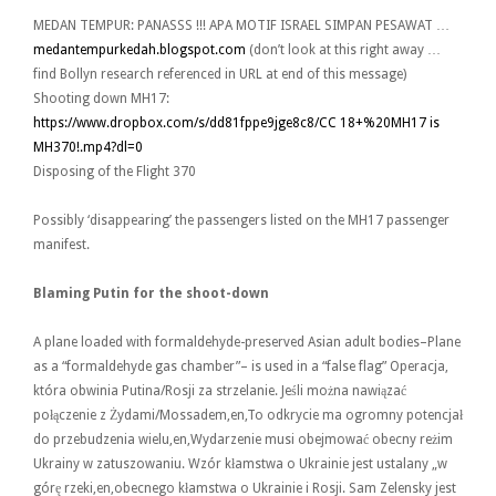
MEDAN TEMPUR: PANASSS !!! APA MOTIF ISRAEL SIMPAN PESAWAT …
medantempurkedah.blogspot.com
(don’t look at this right away …
find Bollyn research referenced in URL at end of this message)
Shooting down MH17:
https://www.dropbox.com/s/
dd81fppe9jge8c8/CC 18+%
20MH17 is
MH370!.mp4?dl=
0
Disposing of the Flight 370
Possibly ‘disappearing’ the passengers listed on the MH17 passenger
manifest.
Blaming Putin for the shoot-down
A plane loaded with formaldehyde-preserved Asian adult bodies–Plane
as a “formaldehyde gas chamber”– is used in a “false flag” Operacja,
która obwinia Putina/Rosji za strzelanie. Jeśli można nawiązać
połączenie z Żydami/Mossadem,en,To odkrycie ma ogromny potencjał
do przebudzenia wielu,en,Wydarzenie musi obejmować obecny reżim
Ukrainy w zatuszowaniu. Wzór kłamstwa o Ukrainie jest ustalany „w
górę rzeki,en,obecnego kłamstwa o Ukrainie i Rosji. Sam Zelensky jest