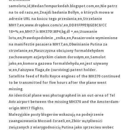
samolotu,id,MedanTempurkedah.blogspot.com,en,Nie patrz
na to od razu,en,Znajdź badania Bollyn, o których mowa w
adresie URL na końcu tego przesłania,en,Strzelanie
MH17,en,www.dropbox.com/s/,en,DD81FPPE9JGE8C8/CC
18+%,en,MH17 is MH370!.MP4,bg,dl =,en,Usuwanie
lotu,en,Prawdopodobnie „znika,en,Pasażerowie wymienione
na manifestie pasażera MH17,en,Obwinianie Putina za
strzelanie,en,Płaszczyzna obciążony formaldehydem
zachowanym azjatyckim ciałom dorosłym,en,Samolot
jako,en,komora gazowa formaldehydu,en,jest używany
w,en,Fałszywa flaga,de (surviving) patent holder.
Satellite feed of Rolls Royce engines of the MH370 continued
to be transmitted for five hours after the plane went
missing.
An identical plane was photographed in an out-area of Tel
Aviv airport between the missing MH370 and the Amsterdam-
origin MH17 flights.
Malezyjskie posty blogerów wskazują na podejrzenie
zaangażowania Mossad-Israeli,en,Zbiór wątpliwości
związanych z wiarygodnością Putina jako sprzeciwu wobec