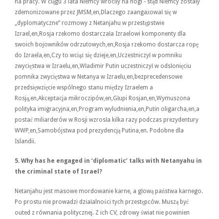
na pracy. W ciągu 3 lata Niemcy wróciły na nogi - stąd Niemcy zostały
zdemonizowane przez JMSM,en,Dlaczego zaangażował się w
„dyplomatyczne” rozmowy z Netanjahu w przestępstwie
Izrael,en,Rosja rzekomo dostarczała Izraelowi komponenty dla
swoich bojowników odrzutowych,en,Rosja rzekomo dostarcza ropę
do Izraela,en,Czy to wciąż się dzieje,en,Uczestniczył w pomniku
zwycięstwa w Izraelu,en,Władimir Putin uczestniczył w odsłonięciu
pomnika zwycięstwa w Netanya w Izraelu,en,bezprecedensowe
przedsięwzięcie wspólnego stanu między Izraelem a
Rosją,en,Akceptacja mikroczipów,en,Głupi Rosjan,en,Wymuszona
polityka imigracyjna,en,Program wyludnienia,en,Putin oligarcha,en,a
postać miliarderów w Rosji wzrosła kilka razy podczas prezydentury
WWP,en,Samobójstwa pod prezydencją Putina,en. Podobne dla
Islandii.
5.
Why has he engaged in ‘diplomatic’ talks with Netanyahu in
the criminal state of Israel?
Netanjahu jest masowe mordowanie karne, a głową państwa karnego.
Po prostu nie prowadzi działalności tych przestępców. Muszą być
outed z równania politycznej. Z ich CV, zdrowy świat nie powinien