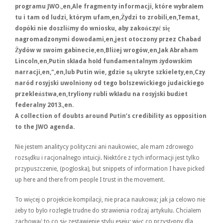
programu JWO.,en,Ale fragmenty informacji, które wybrałem
tu i tam od ludzi, którym ufam,en,Żydzi to zrobili,en,Temat,
dopóki nie doszliśmy do wniosku, aby zakończyć się
nagromadzonymi dowodami,en,jest otoczony przez Chabad
Żydów w swoim gabinecie,en,Bliżej wrogów,en,Jak Abraham
Lincoln,en,Putin składa hołd fundamentalnym żydowskim
narracji,en,",en,lub Putin wie, gdzie są ukryte szkielety,en,Czy
naród rosyjski uwolniony od tego bolszewickiego judaickiego
przekleństwa,en,tryliony rubli wkładu na rosyjski budżet
federalny 2013.,en.
A collection of doubts around Putin’s credibility as opposition
to the JWO agenda.
Nie jestem analitycy polityczni ani naukowiec, ale mam zdrowego
rozsądku i racjonalnego intuicji. Niektóre z tych informacji jest tylko
przypuszczenie, (pogłoska), but snippets of information I have picked
up here and there from people I trust in the movement.
To więcej o projekcie kompilacji, nie praca naukowa; jak ja celowo nie
żeby to było rozległe trudne do strawienia rodzaj artykułu. Chciałem
zachować to co się zestawienie stylu eseju; więc co przystępny dla