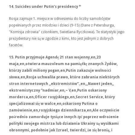
14.
Suicides under Putin’s presidency
*
Rosja zajmuje 1. miejsce w odniesieniu do liczby samobójstw
popełnianych przez młodzież i dzieci (9-15) (Dane z Petersburga,
"Komisja zdrowia" członkiem, Swietłana Ryczkowa). Te statystyki jego
prezydentury nie są w zgodzie z kimś, kto jest jednym z dobrych
facetów.
15.
Putin przyjmuje Agendę 21 stan wojenny,en,23
maja,en,otwiera mauzoleum na pamiątkę znanych Żydów,
którzy zabili miliony pogan,en,Putin zakazuje wolności
słowa,en,Rosja uchwaliła prawo, które zabrania niektórych
stron internetowych „ekstremistów”.,en,„Nawet jeden„
ekstremistyczny ”nadmiar,en,~ V,en,Putin oskarżony
morderca,en,Oficer rosyjskiego,en,Secret Service, który
specjalizował się w walce,en,oskarżony Putina o
zamówienie,en,rosyjskiego dziennikarza,en,Ale oczywiście
pośrednio zamorduje tysiące innych żyć poprzez wdrożenie
polityki swojego mistrza lub działania Ukrainy są wysiłkami
obronnymi, podobnie jak Izrael, twierdzi, że się bronią, i