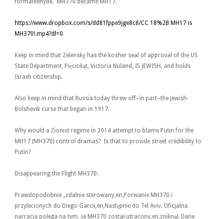
formaldehyde. MH370 became MH17.
https://www.dropbox.
com/s/dd81fppe9jge8c8/CC 18%
2B MH17 is
MH370!.mp4?
dl=0
Keep in mind that Zelensky has the kosher seal of approval of the US
State Department, Pięciokąt, Victoria Nuland, IS JEWISH, and holds
Israeli citizenship.
Also keep in mind that Russia today threw off–in part–the Jewish-
Bolshevik curse that began in 1917.
Why would a Zionist regime in 2014 attempt to blame Putin for the
MH17 (MH370) control dramas? Is that to provide street credibility to
Putin?
Disappearing the Flight MH370:
Prawdopodobnie „zdalnie sterowany,en,Porwanie MH370 i
przylecionych do Diego Garcii,en,Następnie do Tel Aviv. Oficjalna
narracja polega na tym, że MH370 został utracony,en,zniknął. Dane