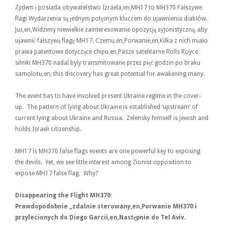
Żydem i posiada obywatelstwo Izraela,en,MH17 to MH370 Fałszywe
flagi Wydarzenia są jednym potężnym kluczem do ujawnienia diabłów.
Już,en,Widzimy niewielkie zainteresowanie opozycją syjonistyczną, aby
ujawnić fałszywą flagę MH17. Czemu,en,Porwanie,en,Kilka z nich miało
prawa patentowe dotyczące chipu,en,Pasze satelitarne Rolls Royce
silniki MH370 nadal były transmitowane przez pięć godzin po braku
samolotu,en, this discovery has great potential for awakening many.
The event has to have involved present Ukraine regime in the cover-
up. The pattern of lying about Ukraine is established ‘upstream’ of
current lying about Ukraine and Russia. Zelensky himself is Jewish and
holds Israeli citizenship.
MH17 is MH370 false flags events are one powerful key to exposing
the devils. Yet, we see little interest among Zionist opposition to
expose MH17 false flag. Why?
Disappearing the Flight MH370:
Prawdopodobnie „zdalnie sterowany,en,Porwanie MH370 i
przylecionych do Diego Garcii,en,Następnie do Tel Aviv.