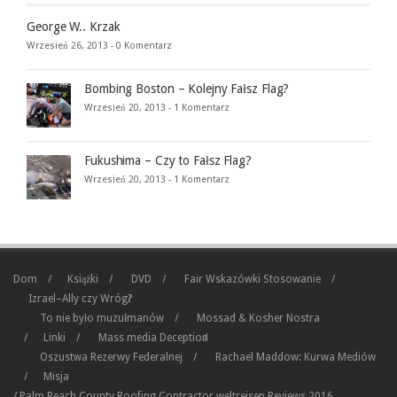
George W.. Krzak
Wrzesień 26, 2013 -
0 Komentarz
Bombing Boston – Kolejny Fałsz Flag?
Wrzesień 20, 2013 -
1 Komentarz
Fukushima – Czy to Fałsz Flag?
Wrzesień 20, 2013 -
1 Komentarz
Dom
Książki
DVD
Fair Wskazówki Stosowanie
Izrael–Ally czy Wróg?
To nie było muzułmanów
Mossad & Kosher Nostra
Linki
Mass media Deception
Oszustwa Rezerwy Federalnej
Rachael Maddow: Kurwa Mediów
Misja
/
Palm Beach County Roofing Contractor
weltreisen
Reviews 2016