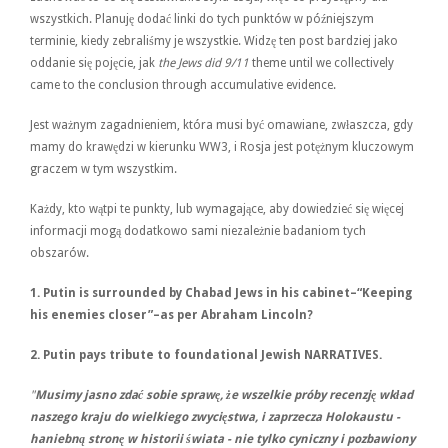
wszystkich. Planuję dodać linki do tych punktów w późniejszym
terminie, kiedy zebraliśmy je wszystkie. Widzę ten post bardziej jako
oddanie się pojęcie, jak
the Jews did 9/11
theme until we collectively
came to the conclusion through accumulative evidence.
Jest ważnym zagadnieniem, która musi być omawiane, zwłaszcza, gdy
mamy do krawędzi w kierunku WW3, i Rosja jest potężnym kluczowym
graczem w tym wszystkim.
Każdy, kto wątpi te punkty, lub wymagające, aby dowiedzieć się więcej
informacji mogą dodatkowo sami niezależnie badaniom tych
obszarów.
1.
Putin
is surrounded by Chabad Jews in his cabinet–“Keeping
his enemies closer”–as per Abraham Lincoln?
2.
Putin pays tribute to foundational Jewish NARRATIVES.
"
Musimy jasno zdać sobie sprawę, że wszelkie próby recenzję wkład
naszego kraju do wielkiego zwycięstwa, i zaprzecza Holokaustu -
haniebną stronę w historii świata - nie tylko cyniczny i pozbawiony