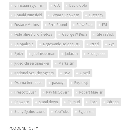
Christian syjonizm
CIA
David Cole
Donald Rumsfeld
Edward Snowden
Eustachy
Eustace Mullins
Ezra Pound
Fałsz Flag
FBI
Federalne Biuro Śledcze
George W Bush
Glenn Beck
Całopalenie
Negowanie Holocaustu
Izrael
Żyd
Żydzi
Joe Lieberman
Judaizm
Koza Judas
Judeo chrześcijańskiej
Marksizm
National Security Agency
NSA
Orwell
Osama bin Laden
pasożyt
Pięciokąt
Prescott Bush
Ray McGovern
Robert Mueller
Snowden
stand down
Talmud
Tora
Zdrada
Stany Zjednoczone
YouTube
Syjonizm
PODOBNE POSTY