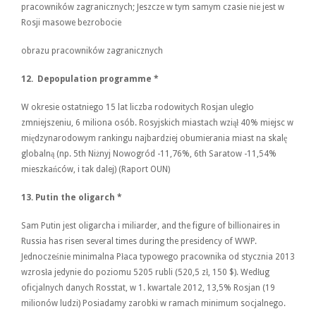
pracowników zagranicznych; Jeszcze w tym samym czasie nie jest w
Rosji masowe bezrobocie
obrazu pracowników zagranicznych
12.
Depopulation programme
*
W okresie ostatniego 15 lat liczba rodowitych Rosjan uległo
zmniejszeniu, 6 miliona osób. Rosyjskich miastach wziął 40% miejsc w
międzynarodowym rankingu najbardziej obumierania miast na skalę
globalną (np. 5th Niżnyj Nowogród -11,76%, 6th Saratow -11,54%
mieszkańców, i tak dalej) (Raport OUN)
13.
Putin the oligarch
*
Sam Putin jest oligarcha i miliarder, and the figure of billionaires in
Russia has risen several times during the presidency of WWP.
Jednocześnie minimalna Płaca typowego pracownika od stycznia 2013
wzrosła jedynie do poziomu 5205 rubli (520,5 zł, 150 $). Według
oficjalnych danych Rosstat, w 1. kwartale 2012, 13,5% Rosjan (19
milionów ludzi) Posiadamy zarobki w ramach minimum socjalnego.