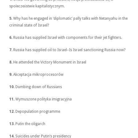
społeczeństwie kapitalistycznym.
5.
Why has he engaged in ‘diplomatic’ pally talks with Netanyahu in the
criminal state of Israel?
6.
Russia has supplied Israel with components for their jet fighters.
7.
Russia has supplied oil to Israel–Is Israel sanctioning Russia now?
8.
He attended the Victory Monument in Israel
9.
Akceptacja mikroprocesorów
10.
Dumbing down of Russians
11.
Wymuszone polityka imigracyjna
12.
Depopulation programme
13.
Putin the oligarch
14.
Suicides under Putin’s presidency