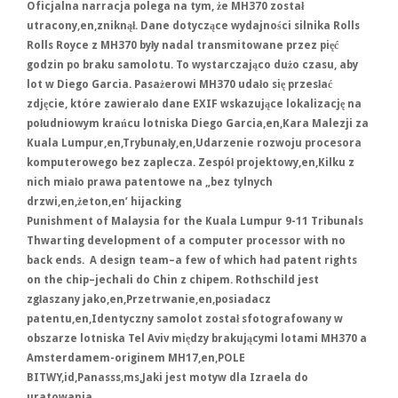
Oficjalna narracja polega na tym, że MH370 został
utracony,en,zniknął. Dane dotyczące wydajności silnika Rolls
Rolls Royce z MH370 były nadal transmitowane przez pięć
godzin po braku samolotu. To wystarczająco dużo czasu, aby
lot w Diego Garcia. Pasażerowi MH370 udało się przesłać
zdjęcie, które zawierało dane EXIF ​​wskazujące lokalizację na
południowym krańcu lotniska Diego Garcia,en,Kara Malezji za
Kuala Lumpur,en,Trybunały,en,Udarzenie rozwoju procesora
komputerowego bez zaplecza. Zespół projektowy,en,Kilku z
nich miało prawa patentowe na „bez tylnych
drzwi,en,żeton,en’ hijacking
Punishment of Malaysia for the Kuala Lumpur 9-11 Tribunals
Thwarting development of a computer processor with no
back ends. A design team–a few of which had patent rights
on the chip–jechali do Chin z chipem. Rothschild jest
zgłaszany jako,en,Przetrwanie,en,posiadacz
patentu,en,Identyczny samolot został sfotografowany w
obszarze lotniska Tel Aviv między brakującymi lotami MH370 a
Amsterdamem-originem MH17,en,POLE
BITWY,id,Panasss,ms,Jaki jest motyw dla Izraela do
uratowania