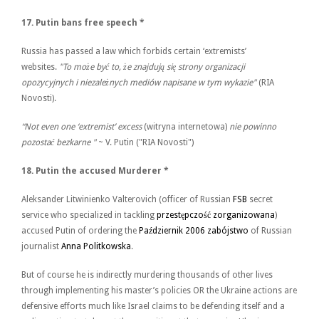
17.
Putin bans free speech
*
Russia has passed a law which forbids certain ‘extremists’
websites.
"To może być to, że znajdują się strony organizacji
opozycyjnych i niezależnych mediów napisane w tym wykazie"
(RIA
Novosti).
“Not even one ‘extremist’ excess
(witryna internetowa)
nie powinno
pozostać bezkarne "
~ V. Putin ("RIA Novosti")
18.
Putin the accused Murderer
*
Aleksander Litwinienko Valterovich (officer of Russian
FSB
secret
service who specialized in tackling
przestępczość zorganizowana
)
accused Putin of ordering the
Październik 2006 zabójstwo
of Russian
journalist
Anna Politkowska
.
But of course he is indirectly murdering thousands of other lives
through implementing his master’s policies OR the Ukraine actions are
defensive efforts much like Israel claims to be defending itself and a