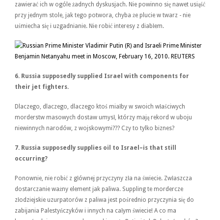
zawierać ich w ogóle żadnych dyskusjach. Nie powinno się nawet usiąść
przy jednym stole, jak tego potwora, chyba że plucie w twarz - nie
uśmiecha się i uzgadnianie. Nie robić interesy z diabłem.
6.
Russia supposedly supplied Israel with components for
their jet fighters.
Dlaczego, dlaczego, dlaczego ktoś miałby w swoich właściwych
morderstw masowych dostaw umysł, którzy mają rekord w uboju
niewinnych narodów, z wojskowymi??? Czy to tylko biznes?
7.
Russia supposedly supplies oil to Israel–is that still
occurring?
Ponownie, nie robić z głównej przyczyny zła na świecie. Zwłaszcza
dostarczanie ważny element jak paliwa. Suppling te mordercze
złodziejskie uzurpatorów z paliwa jest pośrednio przyczynia się do
zabijania Palestyńczyków i innych na całym świecie! A co ma