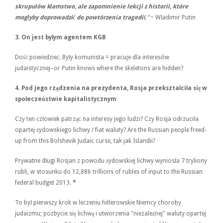
skrupułów kłamstwo, ale zapomnienie lekcji z historii, które
mogłyby doprowadzić do powtórzenia tragedii
,”
~ Władimir Putin
3.
On jest byłym agentem KGB
Dość powiedzieć. Były komunista = pracuje dla interesów
judaistycznej–or Putin knows where the skeletons are hidden?
4.
Pod jego rządzenia na prezydenta, Rosja przekształciła się w
społeczeństwie kapitalistycznym
Czy ten człowiek patrząc na interesy jego ludzi? Czy Rosja odrzuciła
opartej żydowskiego lichwy / fiat waluty? Are the Russian people freed-
up from this Bolshevik Judaic curse, tak jak Islandii?
Prywatne długi Rosjan z powodu żydowskiej lichwy wyniosła 7 tryliony
rubli, w stosunku do 12,886 trillions of rubles of input to the Russian
federal budget 2013.
*
To był pierwszy krok w leczeniu hitlerowskie Niemcy choroby
judaizmu; pozbycie się lichwą i utworzenia "niezależnej" waluty opartej