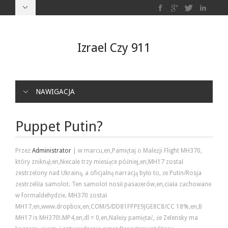
Izrael Czy 911
NAWIGACJA
Puppet Putin?
Przez
Administrator
|
w marcu,en,Pamiętaj o Malezji Flight MH370,
który zniknął,en,Niecałe trzy miesiące później,en,MH17 został
zestrzelony nad Ukrainą, a oficjalną narracją było to, że Putin/Rosja
zestrzeliła samolot. Ten samolot nosił pasażerów,en,ciała zachowane
w formaldehydzie. MH370 został
MH17,en,www.dropbox,en,COM/S/DD81FPPE9JGE8C8/CC 18%,en,B
MH17 is MH370!.MP4,en,dl = 0,en,Należy pamiętać, że Zelensky ma