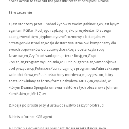
police action to take out the parasitic rot that occupies Ukraine.
Streszczenie
1.
Jest otoczony przez Chabad Żydów w swoim gabinecie,en,Jest byłym
agentem KGB,en,Pod jego rządzącym jako prezydent,en,Dlaczego
zaangażował się w „dyplomatyczne” rozmowy z Netanjahu w
przestępstwie Izrael,en,Rosja dostarczyła Izraelowi komponenty dla
swoich bojowników odrzutowych,en,Rosja dostarczyła ropę
Izraelowi,en,Czy Izrael sankcjonuje teraz Rosję,en,Głupi
Rosjan,en,Program wyludnienia,en,Putin oligarcha,en,Samobójstwa
pod prezydencją Putina,en,Putin przyjmuje program,en,Putin zakazuje
wolności słowa,en,Putin oskarżony morderca,en,czy jest on, który
został obwiniany za formę formaldehydową MH17,en,Wywiad, w
którym Deanna Spingola omawia niektóre z tych obszarów z Johnem
Kamińskim,en,MH17,sw
2.
Rosja po prostu przyjął ustawodawstwo zeszyt holofraud
3.
He is a former KGB agent
4.
Under his governing as president, Rosja przekształciła się w