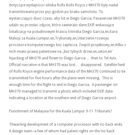
dotyczące wydajności silnika Rolls Rolls Royce z MH370 były nadal
transmitowane przez pięć godzin po braku samolotu. To
wystarczająco dużo czasu, aby lot w Diego Garcia. Pasażerowi MH370
udało się przesłać zdjęcie, które zawierało dane EXIF ​​wskazujące
lokalizację na południowym krańcu lotniska Diego Garcia,en,Kara
Malezji za Kuala Lumpur,en,Trybunały,en,Udarzenie rozwoju
procesora komputerowego bez zaplecza. Zespół projektowy,en,Kilku z
nich miało prawa patentowe na „bez tylnych drzwi,en,żeton,en’
hijacking of MH370 and flown to Diego Garcia … then to Tel Aviv.
Official narrative is that MH370 was lost … disappeared. Satellite feed
of Rolls Royce engine performance data of the MH370 continued to be
transmitted for five hours after the plane went missing. This is
enough time for the flight to end in Diego Garcia. A passenger on
MH370 managed to transmit a photo which included EXIF data
indicating a location at the southern end of Diego Garcia airport.
Punishment of Malaysia for the Kuala Lumpur 9-11 Tribunals?
Thwarting development of a computer processor with no back ends.
A design team–a few of whom had patent rights on the ‘no back