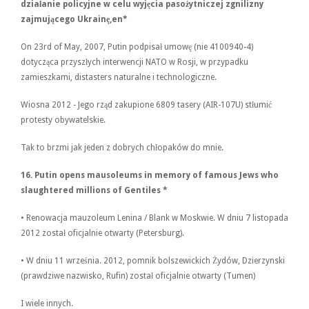
działanie policyjne w celu wyjęcia pasożytniczej zgnilizny
zajmującego Ukrainę,en
*
On 23rd of May, 2007, Putin podpisał umowę (nie 4100940-4)
dotycząca przyszłych interwencji NATO w Rosji, w przypadku
zamieszkami, distasters naturalne i technologiczne.
Wiosna 2012 - Jego rząd zakupione 6809 tasery (AIR-107U) stłumić
protesty obywatelskie.
Tak to brzmi jak jeden z dobrych chłopaków do mnie.
16.
Putin
opens mausoleums in memory of famous Jews who
slaughtered millions of Gentiles
*
• Renowacja mauzoleum Lenina / Blank w Moskwie. W dniu 7 listopada
2012 został oficjalnie otwarty (Petersburg).
• W dniu 11 września. 2012, pomnik bolszewickich Żydów, Dzierzynski
(prawdziwe nazwisko, Rufin) został oficjalnie otwarty (Tumen)
I wiele innych.