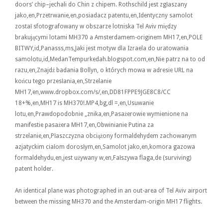
doors’ chip–jechali do Chin z chipem. Rothschild jest zgłaszany
jako,en,Przetrwanie,en,posiadacz patentu,en,Identyczny samolot
został sfotografowany w obszarze lotniska Tel Aviv między
brakującymi lotami MH370 a Amsterdamem-originem MH17,en,POLE
BITWY,id,Panasss,ms,Jaki jest motyw dla Izraela do uratowania
samolotu,id,MedanTempurkedah.blogspot.com,en,Nie patrz na to od
razu,en,Znajdź badania Bollyn, o których mowa w adresie URL na
końcu tego przesłania,en,Strzelanie
MH17,en,www.dropbox.com/s/,en,DD81FPPE9JGE8C8/CC
18+%,en,MH17 is MH370!.MP4,bg,dl =,en,Usuwanie
lotu,en,Prawdopodobnie „znika,en,Pasażerowie wymienione na
manifestie pasażera MH17,en,Obwinianie Putina za
strzelanie,en,Płaszczyzna obciążony formaldehydem zachowanym
azjatyckim ciałom dorosłym,en,Samolot jako,en,komora gazowa
formaldehydu,en,jest używany w,en,Fałszywa flaga,de (surviving)
patent holder.
An identical plane was photographed in an out-area of Tel Aviv airport
between the missing MH370 and the Amsterdam-origin MH17 flights.