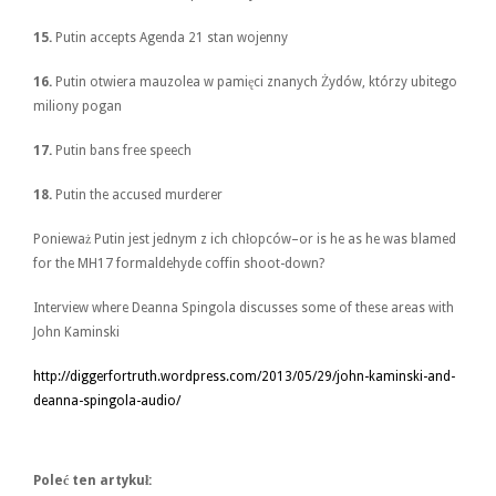
15.
Putin accepts Agenda 21 stan wojenny
16.
Putin otwiera mauzolea w pamięci znanych Żydów, którzy ubitego
miliony pogan
17.
Putin bans free speech
18.
Putin the accused murderer
Ponieważ Putin jest jednym z ich chłopców–or is he as he was blamed
for the MH17 formaldehyde coffin shoot-down?
Interview where Deanna Spingola discusses some of these areas with
John Kaminski
http://diggerfortruth.wordpress.com/2013/05/29/john-kaminski-and-
deanna-spingola-audio/
Poleć ten artykuł: