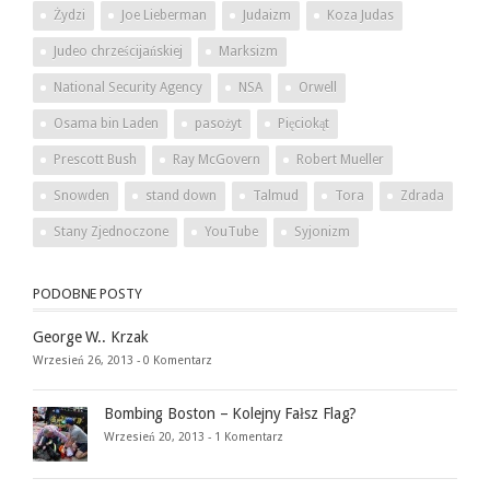
Żydzi
Joe Lieberman
Judaizm
Koza Judas
Judeo chrześcijańskiej
Marksizm
National Security Agency
NSA
Orwell
Osama bin Laden
pasożyt
Pięciokąt
Prescott Bush
Ray McGovern
Robert Mueller
Snowden
stand down
Talmud
Tora
Zdrada
Stany Zjednoczone
YouTube
Syjonizm
PODOBNE POSTY
George W.. Krzak
Wrzesień 26, 2013 -
0 Komentarz
Bombing Boston – Kolejny Fałsz Flag?
Wrzesień 20, 2013 -
1 Komentarz