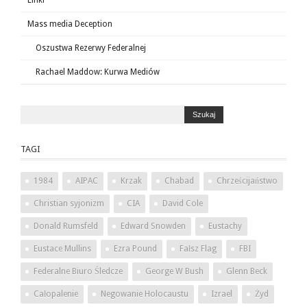
Linki
Mass media Deception
Oszustwa Rezerwy Federalnej
Rachael Maddow: Kurwa Mediów
TAGI
1984
AIPAC
Krzak
Chabad
Chrześcijaństwo
Christian syjonizm
CIA
David Cole
Donald Rumsfeld
Edward Snowden
Eustachy
Eustace Mullins
Ezra Pound
Fałsz Flag
FBI
Federalne Biuro Śledcze
George W Bush
Glenn Beck
Całopalenie
Negowanie Holocaustu
Izrael
Żyd