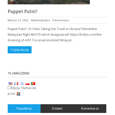
Puppet Putin?
Marzec 27, 2022
-
Administrator
-
0 Komentarz
Puppet Putin? Or Putin Taking Out Trash in Ukraine? Remember
Malaysian flight MH370 which disappeared? https://bollyn.com/the-
downing-of-mh17-is-israel-involved/ Mniej,en…
Czytaj więcej
TŁUMACZENIE
Edycja Tłumaczeń
przez
Popularny
Ostatni
Komentarze