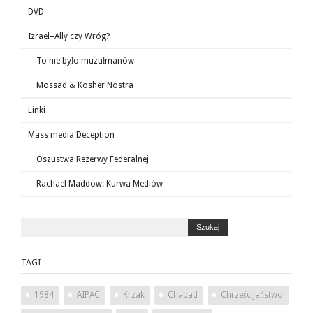
DVD
Izrael–Ally czy Wróg?
To nie było muzułmanów
Mossad & Kosher Nostra
Linki
Mass media Deception
Oszustwa Rezerwy Federalnej
Rachael Maddow: Kurwa Mediów
TAGI
1984
AIPAC
Krzak
Chabad
Chrześcijaństwo