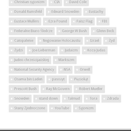
Christian syjonizm
CIA
David Cole
Donald Rumsfeld
Edward Snowden
Eustachy
Eustace Mullins
Ezra Pound
Fałsz Flag
FBI
Federalne Biuro Śledcze
George W Bush
Glenn Beck
Całopalenie
Negowanie Holocaustu
Izrael
Żyd
Żydzi
Joe Lieberman
Judaizm
Koza Judas
Judeo chrześcijańskiej
Marksizm
National Security Agency
NSA
Orwell
Osama bin Laden
pasożyt
Pięciokąt
Prescott Bush
Ray McGovern
Robert Mueller
Snowden
stand down
Talmud
Tora
Zdrada
Stany Zjednoczone
YouTube
Syjonizm