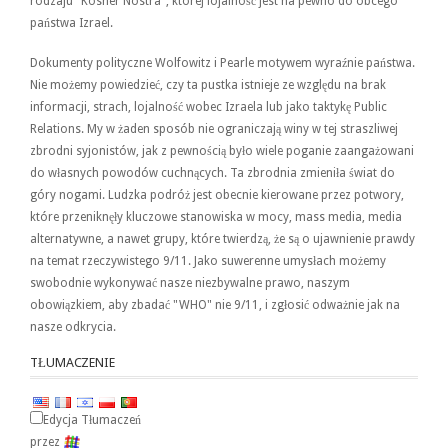
rodzaju "Kosher Nostra", której lojalność jest na pewno do obcego
państwa Izrael.
Dokumenty polityczne Wolfowitz i Pearle motywem wyraźnie państwa.
Nie możemy powiedzieć, czy ta pustka istnieje ze względu na brak
informacji, strach, lojalność wobec Izraela lub jako taktykę Public
Relations. My w żaden sposób nie ograniczają winy w tej straszliwej
zbrodni syjonistów, jak z pewnością było wiele poganie zaangażowani
do własnych powodów cuchnących. Ta zbrodnia zmieniła świat do
góry nogami. Ludzka podróż jest obecnie kierowane przez potwory,
które przeniknęły kluczowe stanowiska w mocy, mass media, media
alternatywne, a nawet grupy, które twierdzą, że są o ujawnienie prawdy
na temat rzeczywistego 9/11. Jako suwerenne umysłach możemy
swobodnie wykonywać nasze niezbywalne prawo, naszym
obowiązkiem, aby zbadać "WHO" nie 9/11, i zgłosić odważnie jak na
nasze odkrycia.
TŁUMACZENIE
Edycja Tłumaczeń
przez