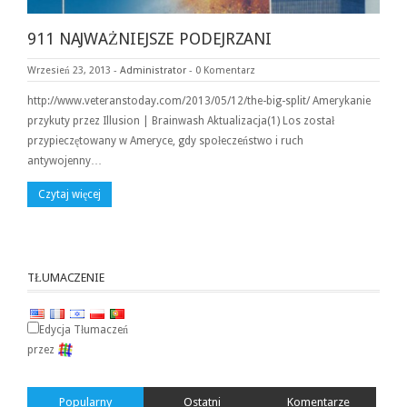
911 NAJWAŻNIEJSZE PODEJRZANI
Wrzesień 23, 2013
-
Administrator
-
0 Komentarz
http://www.veteranstoday.com/2013/05/12/the-big-split/ Amerykanie
przykuty przez Illusion | Brainwash Aktualizacja(1) Los został
przypieczętowany w Ameryce, gdy społeczeństwo i ruch
antywojenny…
Czytaj więcej
TŁUMACZENIE
Edycja Tłumaczeń
przez
Popularny
Ostatni
Komentarze