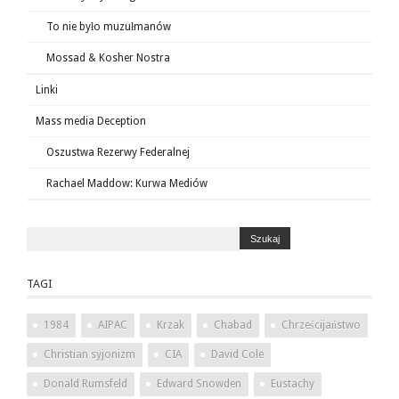
To nie było muzułmanów
Mossad & Kosher Nostra
Linki
Mass media Deception
Oszustwa Rezerwy Federalnej
Rachael Maddow: Kurwa Mediów
TAGI
1984
AIPAC
Krzak
Chabad
Chrześcijaństwo
Christian syjonizm
CIA
David Cole
Donald Rumsfeld
Edward Snowden
Eustachy