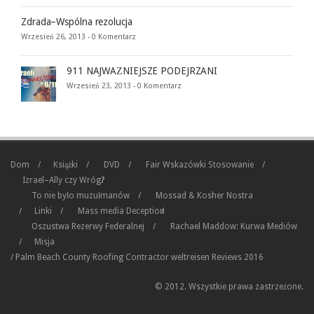
Zdrada–Wspólna rezolucja
Wrzesień 26, 2013 -
0 Komentarz
911 NAJWAŻNIEJSZE PODEJRZANI
Wrzesień 23, 2013 -
0 Komentarz
Dom
Książki
DVD
Fair Wskazówki Stosowanie
Izrael–Ally czy Wróg?
To nie było muzułmanów
Mossad & Kosher Nostra
Linki
Mass media Deception
Oszustwa Rezerwy Federalnej
Rachael Maddow: Kurwa Mediów
Misja
/
Palm Beach County Roofing Contractor
weltreisen
Reviews 2016
© 2012. Wszystkie prawa zastrzeżone.