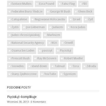
Eustace Mullins
Ezra Pound
Fałsz Flag
FBI
Federalne Biuro Śledcze
George W Bush
Glenn Beck
Całopalenie
Negowanie Holocaustu
Izrael
Żyd
Żydzi
Joe Lieberman
Judaizm
Koza Judas
Judeo chrześcijańskiej
Marksizm
National Security Agency
NSA
Orwell
Osama bin Laden
pasożyt
Pięciokąt
Prescott Bush
Ray McGovern
Robert Mueller
Snowden
stand down
Talmud
Tora
Zdrada
Stany Zjednoczone
YouTube
Syjonizm
PODOBNE POSTY
Pięciokąt–komplikuje
Wrzesień 30, 2013 -
0 Komentarz