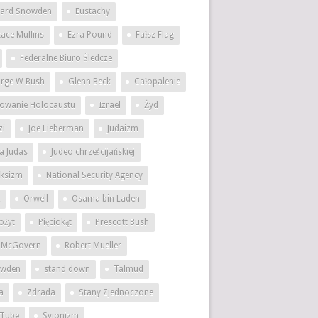
ard Snowden
Eustachy
tace Mullins
Ezra Pound
Fałsz Flag
Federalne Biuro Śledcze
rge W Bush
Glenn Beck
Całopalenie
owanie Holocaustu
Izrael
Żyd
zi
Joe Lieberman
Judaizm
a Judas
Judeo chrześcijańskiej
ksizm
National Security Agency
Orwell
Osama bin Laden
ożyt
Pięciokąt
Prescott Bush
 McGovern
Robert Mueller
wden
stand down
Talmud
a
Zdrada
Stany Zjednoczone
Tube
Syjonizm