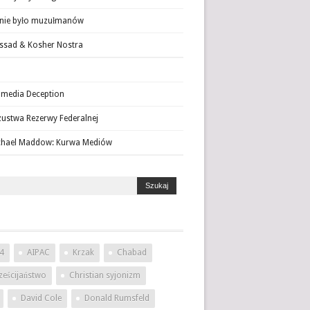
 nie było muzułmanów
sad & Kosher Nostra
media Deception
ustwa Rezerwy Federalnej
chael Maddow: Kurwa Mediów
4
AIPAC
Krzak
Chabad
ześcijaństwo
Christian syjonizm
David Cole
Donald Rumsfeld