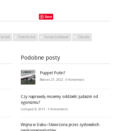
Save
Izrael
Patriot Act
Susan Lindauer
Zdrada
Podobne posty
Puppet Putin?
Marzec 27, 2022 -
0 Komentarz
Czy naprawdę możemy oddzielić judaizm od
syjonizmu?
Listopad 8, 2013 -
3 Komentarze
Wojna w Iraku–Stworzona przez żydowskich
neokonserwatystów