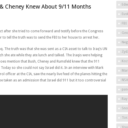
Edw
k & Cheney Knew About 9/11 Months
Eus
FBI
ct after she tried to come forward and testify before the Congress
Geo
to tell the truth was to send the FBI to her house to arrest her.
Neg
 The truth was that she was sent as a CIA asset to talk to Iraq’s UN
Żyd
 she ate while they ate lunch and talked. The Iraqis were helping
Koz
e does mention that Bush, Cheney and Rumsfeld knew that the 911
oday so she could not say Israel did it. In an interview with Mark
Mar
ol officer at the CIA, saw the nearly live feed of the planes hitting the
NSA
e taken as an admission that Israel did 911 but it too controversial
pas
Ray
Sno
Tor
You