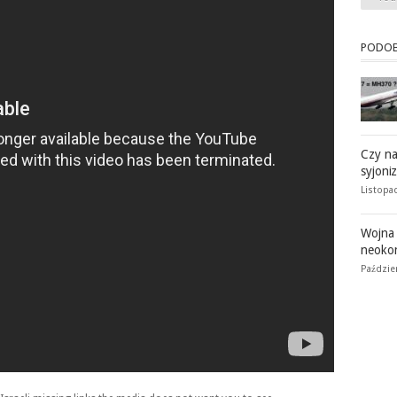
PODOB
Czy na
syjoni
Listopad
Wojna 
neoko
Paździe