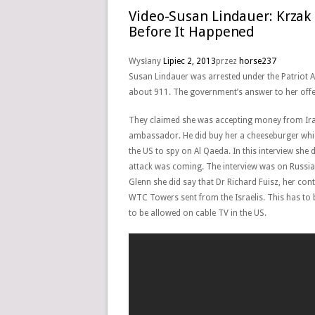
Video-Susan Lindauer: Krza
Before It Happened
Wysłany
Lipiec 2, 2013
przez
horse237
Susan Lindauer was arrested under the Patriot A
about 911. The government’s answer to her offer 
They claimed she was accepting money from Iraq.
ambassador. He did buy her a cheeseburger which
the US to spy on Al Qaeda. In this interview sh
attack was coming. The interview was on Russia T
Glenn she did say that Dr Richard Fuisz, her contr
WTC Towers sent from the Israelis. This has to b
to be allowed on cable TV in the US.