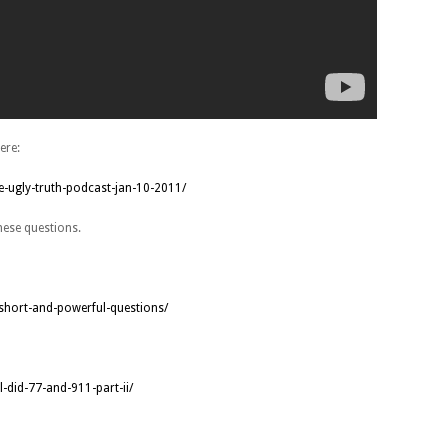
ere:
e-ugly-truth-podcast-jan-10-2011/
hese questions.
short-and-powerful-questions/
-did-77-and-911-part-ii/