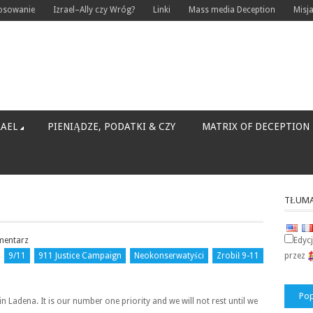
tosowanie
Izrael–Ally czy Wróg?
Linki
Mass media Deception
Misj
RAEL
PIENIĄDZE, PODATKI & CZY
MATRIX OF DECEPTION
TŁUMA
mentarz
Edyc
9/11
911 Justice Campaign
Neokonserwatyści
Zrobił 9-11
przez
Pop
n Ladena. It is our number one priority and we will not rest until we