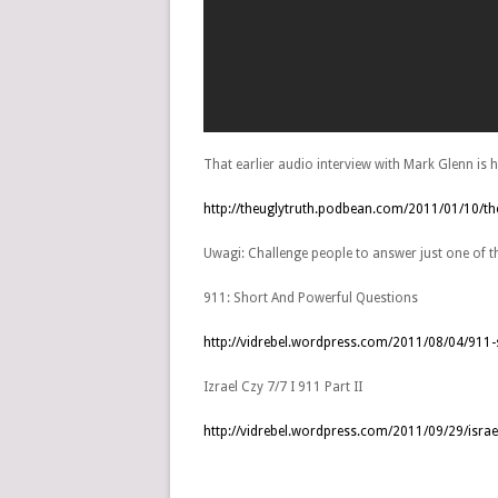
That earlier audio interview with Mark Glenn is h
http://theuglytruth.podbean.com/2011/01/10/th
Uwagi: Challenge people to answer just one of t
911: Short And Powerful Questions
http://vidrebel.wordpress.com/2011/08/04/911-
Izrael Czy 7/7 I 911 Part II
http://vidrebel.wordpress.com/2011/09/29/israel