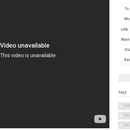
To
Mos
Linki
Mass 
Osz
Ra
TAGI
198
Chr
CIA