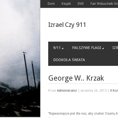
Dom
Książki
DVD
Fair Wskazówki S
Izrael Czy 911
9/11
FAŁSZYWE FLAGI
IZ
DOOKOŁA ŚWIATA
George W.. Krzak
Przez
Administrator
|
września 26, 2013
|
0 Ko
“Najważniejsze jest dla nas, aby znaleźć Osamę bi