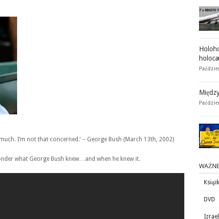
Holoho
holoca
Paździer
Między
Paździe
ry much. I’m not that concerned.’ – George Bush (March 13th, 2002)
 wonder what George Bush knew…and when he knew it.
WAŻNE
Książk
DVD
Izrae