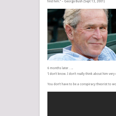
find him.” – George Bush (Sept 13, 2001)
6 months later…..
‘I don’t know. I don’t really think about him ve
You don’t have to be a conspiracy theorist to