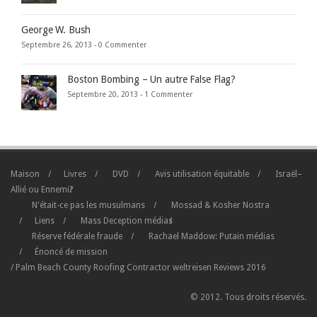
George W. Bush
Septembre 26, 2013 -
0 Commenter
Boston Bombing – Un autre False Flag?
Septembre 20, 2013 -
1 Commenter
Maison
Livres
DVD
Avis utilisation équitable
Israël–
Allié ou Ennemi?
N'était-ce pas les musulmans
Mossad & Kosher Nostra
Liens
Mass Deception médias
Réserve fédérale fraude
Rachael Maddow: Putain médias
Énoncé de mission
/
Palm Beach County Roofing Contractor
weltreisen
Reviews
2016
© 2012. Tous droits réservés.