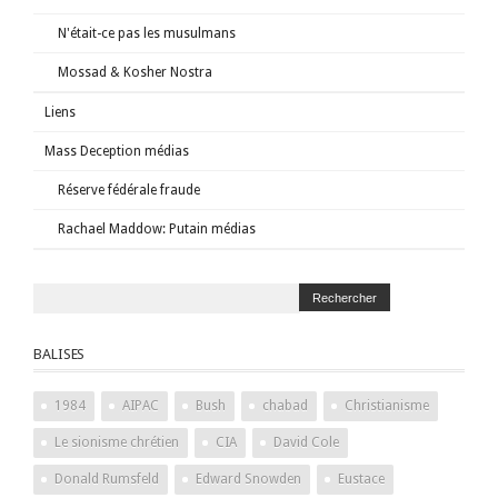
N'était-ce pas les musulmans
Mossad & Kosher Nostra
Liens
Mass Deception médias
Réserve fédérale fraude
Rachael Maddow: Putain médias
BALISES
1984
AIPAC
Bush
chabad
Christianisme
Le sionisme chrétien
CIA
David Cole
Donald Rumsfeld
Edward Snowden
Eustace