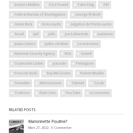
Eustace Mullins
Ezra Pound
False Flag
FBI
Federal Bureau of Investigation
George W Bush
Glenn Beck
Holocauste
négation de l'Holocauste
Israël
Juif
Juifs
Joe Lieberman
Judaïsme
Judas chèvre
Judéo chrétien
Le marxisme
National Security Agency
NSA
Orwell
Osama bin Laden
parasite
Pentagone
Prescott Bush
Ray McGovern
Robert Mueller
Snowden
démissionner
Talmud
Torah
Trahison
États-Unis
YouTube
Le sionisme
RELATED POSTS
Marionnette Poutine?
Mars 27, 2022 -
0 Commenter