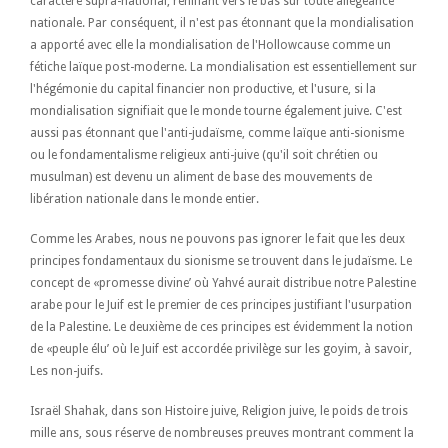
caractère supra-national, reniflant vers le bas sur toute allégeance
nationale. Par conséquent, il n'est pas étonnant que la mondialisation
a apporté avec elle la mondialisation de l'Hollowcause comme un
fétiche laïque post-moderne. La mondialisation est essentiellement sur
l'hégémonie du capital financier non productive, et l'usure, si la
mondialisation signifiait que le monde tourne également juive. C'est
aussi pas étonnant que l'anti-judaïsme, comme laïque anti-sionisme
ou le fondamentalisme religieux anti-juive (qu'il soit chrétien ou
musulman) est devenu un aliment de base des mouvements de
libération nationale dans le monde entier.
Comme les Arabes, nous ne pouvons pas ignorer le fait que les deux
principes fondamentaux du sionisme se trouvent dans le judaïsme. Le
concept de «promesse divine’ où Yahvé aurait distribue notre Palestine
arabe pour le Juif est le premier de ces principes justifiant l'usurpation
de la Palestine. Le deuxième de ces principes est évidemment la notion
de «peuple élu’ où le Juif est accordée privilège sur les goyim, à savoir,
Les non-juifs.
Israël Shahak, dans son Histoire juive, Religion juive, le poids de trois
mille ans, sous réserve de nombreuses preuves montrant comment la