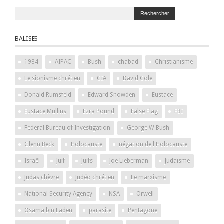
BALISES
1984
AIPAC
Bush
chabad
Christianisme
Le sionisme chrétien
CIA
David Cole
Donald Rumsfeld
Edward Snowden
Eustace
Eustace Mullins
Ezra Pound
False Flag
FBI
Federal Bureau of Investigation
George W Bush
Glenn Beck
Holocauste
négation de l'Holocauste
Israël
Juif
Juifs
Joe Lieberman
Judaïsme
Judas chèvre
Judéo chrétien
Le marxisme
National Security Agency
NSA
Orwell
Osama bin Laden
parasite
Pentagone