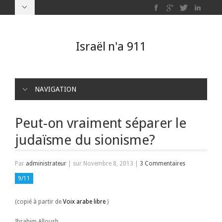
Israël n'a 911
NAVIGATION
Peut-on vraiment séparer le
judaïsme du sionisme?
Par
administrateur
|
sur Novembre 8, 2013
|
3 Commentaires
9/11
(copié à partir de
Voix arabe libre
)
Ibrahim Alloush