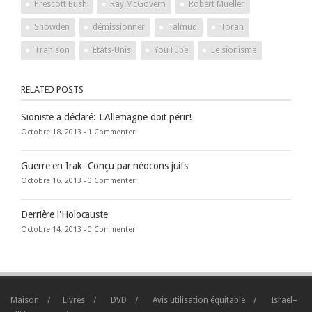
Prescott Bush
Ray McGovern
Robert Mueller
Snowden
démissionner
Talmud
Torah
Trahison
États-Unis
YouTube
Le sionisme
RELATED POSTS
Sioniste a déclaré: L'Allemagne doit périr!
Octobre 18, 2013 -
1 Commenter
Guerre en Irak–Conçu par néocons juifs
Octobre 16, 2013 -
0 Commenter
Derrière l'Holocauste
Octobre 14, 2013 -
0 Commenter
Maison
Livres
DVD
Avis utilisation équitable
Israël–