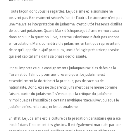
Toute façon dont vous le regardez, Le judaïsme et le sionisme ne
peuvent pas être vraiment séparés l'un de l'autre. Le sionisme n'est pas
une mauvaise interprétation du judaïsme, c'est plutôt l'essence distillée
de courant judaïsme. Quand Marx déchiqueté judaïsme en morceaux
dans son Sur la question juive, le terme «sionisme’ n'était pas encore
en circulation. Marx considérait le judaïsme, en tant que représentant
de ce qu'il appelle le «Juif pratique», une idéologie prédatrice parasite
qui sied capitalisme dans sa phase décroissante.
Et peu importe ce que enseignements judaïques raciales tirées de la
Torah et du Talmud pourraient revendiquer, Le judaïsme est
essentiellement la doctrine et la pratique, pas de race ou de
nationalité. Donc, être né de parents juifs n'est pas le même comme
faisant partie du judaïsme. Il s'ensuit que la critique du judaïsme
n'implique pas l'hostilité de certains mythique “Race juive”, puisque le
judaïsme n'est ni la race, ni le nationalisme.
En effet, Le judaïsme est la culture de la prédation parasitaire qui a été
incubé dans l'isolement des ghettos. Il est également marquée par son