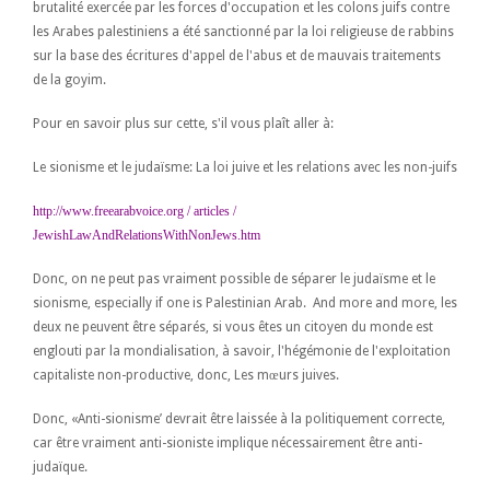
brutalité exercée par les forces d'occupation et les colons juifs contre
les Arabes palestiniens a été sanctionné par la loi religieuse de rabbins
sur la base des écritures d'appel de l'abus et de mauvais traitements
de la goyim.
Pour en savoir plus sur cette, s'il vous plaît aller à:
Le sionisme et le judaïsme: La loi juive et les relations avec les non-juifs
http://www.freearabvoice.org / articles /
JewishLawAndRelationsWithNonJews.htm
Donc, on ne peut pas vraiment possible de séparer le judaïsme et le
sionisme,
especially if one is Palestinian Arab. And more and more
, les
deux ne peuvent être séparés, si vous êtes un citoyen du monde est
englouti par la mondialisation, à savoir, l'hégémonie de l'exploitation
capitaliste non-productive, donc, Les mœurs juives.
Donc, «Anti-sionisme’ devrait être laissée à la politiquement correcte,
car être vraiment anti-sioniste implique nécessairement être anti-
judaïque.