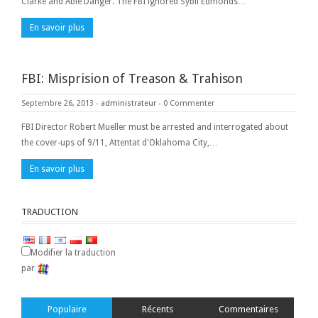
Clarke and Able Danger. The FBI ignored Sybil Edmonds…
En savoir plus
FBI: Misprision of Treason & Trahison
Septembre 26, 2013
-
administrateur
-
0 Commenter
FBI Director Robert Mueller must be arrested and interrogated about
the cover-ups of 9/11, Attentat d'Oklahoma City,…
En savoir plus
TRADUCTION
Modifier la traduction
par
Populaire
Récents
Commentaires