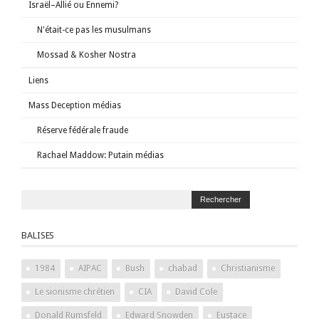
Israël–Allié ou Ennemi?
N'était-ce pas les musulmans
Mossad & Kosher Nostra
Liens
Mass Deception médias
Réserve fédérale fraude
Rachael Maddow: Putain médias
BALISES
1984
AIPAC
Bush
chabad
Christianisme
Le sionisme chrétien
CIA
David Cole
Donald Rumsfeld
Edward Snowden
Eustace