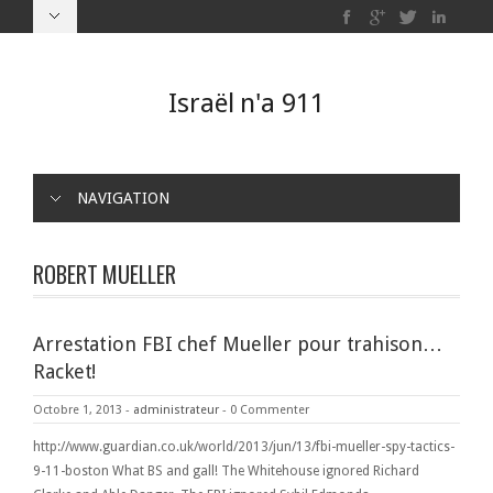
Israël n'a 911
NAVIGATION
ROBERT MUELLER
Arrestation FBI chef Mueller pour trahison…
Racket!
Octobre 1, 2013
-
administrateur
-
0 Commenter
http://www.guardian.co.uk/world/2013/jun/13/fbi-mueller-spy-tactics-
9-11-boston What BS and gall! The Whitehouse ignored Richard