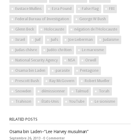
Eustace Mullins
Ezra Pound
False Flag
FBI
Federal Bureau of Investigation
George W Bush
Glenn Beck
Holocauste
négation de l'Holocauste
Israël
Juif
Juifs
Joe Lieberman
Judaïsme
Judas chèvre
Judéo chrétien
Le marxisme
National Security Agency
NSA
Orwell
Osama bin Laden
parasite
Pentagone
Prescott Bush
Ray McGovern
Robert Mueller
Snowden
démissionner
Talmud
Torah
Trahison
États-Unis
YouTube
Le sionisme
RELATED POSTS
Osama bin Laden–“Lee Harvey musulman”
Septembre 26, 2013 -
0 Commenter