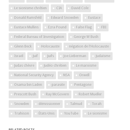
Le sionisme chrétien
CIA
David Cole
Donald Rumsfeld
Edward Snowden
Eustace
Eustace Mullins
Ezra Pound
False Flag
FBI
Federal Bureau of Investigation
George W Bush
Glenn Beck
Holocauste
négation de l'Holocauste
Israël
Juif
Juifs
Joe Lieberman
Judaïsme
Judas chèvre
Judéo chrétien
Le marxisme
National Security Agency
NSA
Orwell
Osama bin Laden
parasite
Pentagone
Prescott Bush
Ray McGovern
Robert Mueller
Snowden
démissionner
Talmud
Torah
Trahison
États-Unis
YouTube
Le sionisme
RELATED POSTS