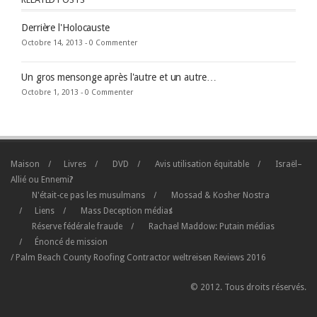
Derrière l'Holocauste
Octobre 14, 2013 -
0 Commenter
Un gros mensonge après l'autre et un autre…
Octobre 1, 2013 -
0 Commenter
Maison
Livres
DVD
Avis utilisation équitable
Israël–
Allié ou Ennemi?
N'était-ce pas les musulmans
Mossad & Kosher Nostra
Liens
Mass Deception médias
Réserve fédérale fraude
Rachael Maddow: Putain médias
Énoncé de mission
/
Palm Beach County Roofing Contractor
weltreisen
Reviews
2016
© 2012. Tous droits réservés.