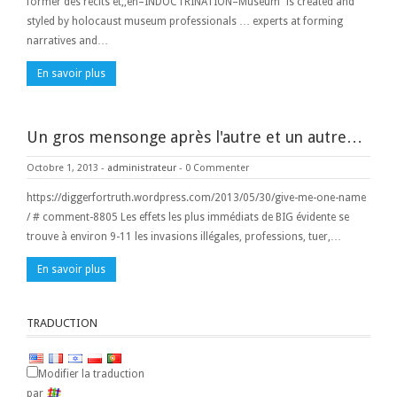
former des récits et,,en–INDOCTRINATION–Museum” is created and
styled by holocaust museum professionals … experts at forming
narratives and…
En savoir plus
Un gros mensonge après l'autre et un autre…
Octobre 1, 2013
-
administrateur
-
0 Commenter
https://diggerfortruth.wordpress.com/2013/05/30/give-me-one-name
/ # comment-8805 Les effets les plus immédiats de BIG évidente se
trouve à environ 9-11 les invasions illégales, professions, tuer,…
En savoir plus
TRADUCTION
Modifier la traduction
par