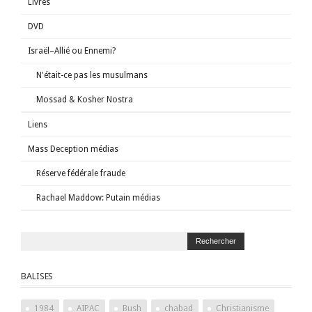
Livres
DVD
Israël–Allié ou Ennemi?
N'était-ce pas les musulmans
Mossad & Kosher Nostra
Liens
Mass Deception médias
Réserve fédérale fraude
Rachael Maddow: Putain médias
BALISES
1984
AIPAC
Bush
chabad
Christianisme