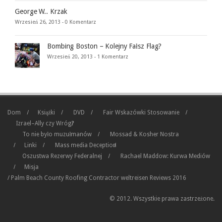
George W.. Krzak
Wrzesień 26, 2013 -
0 Komentarz
Bombing Boston – Kolejny Fałsz Flag?
Wrzesień 20, 2013 -
1 Komentarz
Dom
Książki
DVD
Fair Wskazówki Stosowanie
Izrael–Ally czy Wróg?
To nie było muzułmanów
Mossad & Kosher Nostra
Linki
Mass media Deception
Oszustwa Rezerwy Federalnej
Rachael Maddow: Kurwa Mediów
Misja
/
Palm Beach County Roofing Contractor
weltreisen
Reviews 2016
© 2012. Wszystkie prawa zastrzeżone.