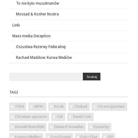
To nie było muzułmanów
Mossad & Kosher Nostra
Linki
Mass media Deception
Oszustwa Rezerwy Federalnej
Rachael Maddow: Kurwa Mediów
TAGI
1984
AIPAC
Krzak
Chabad
Chrześcijaństwo
Christian syjonizm
CIA
David Cole
Donald Rumsfeld
Edward Snowden
Eustachy
Eustace Mullins
Ezra Pound
Fałsz Flag
FBI