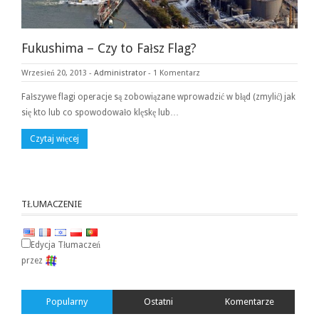
Fukushima – Czy to Fałsz Flag?
Wrzesień 20, 2013
-
Administrator
-
1 Komentarz
Fałszywe flagi operacje są zobowiązane wprowadzić w błąd (zmylić) jak
się kto lub co spowodowało klęskę lub…
Czytaj więcej
TŁUMACZENIE
Edycja Tłumaczeń
przez
Popularny
Ostatni
Komentarze