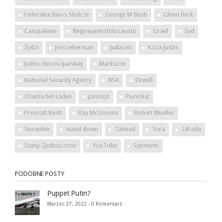
Federalne Biuro Śledcze
George W Bush
Glenn Beck
Całopalenie
Negowanie Holocaustu
Izrael
Żyd
Żydzi
Joe Lieberman
Judaizm
Koza Judas
Judeo chrześcijańskiej
Marksizm
National Security Agency
NSA
Orwell
Osama bin Laden
pasożyt
Pięciokąt
Prescott Bush
Ray McGovern
Robert Mueller
Snowden
stand down
Talmud
Tora
Zdrada
Stany Zjednoczone
YouTube
Syjonizm
PODOBNE POSTY
Puppet Putin?
Marzec 27, 2022 -
0 Komentarz