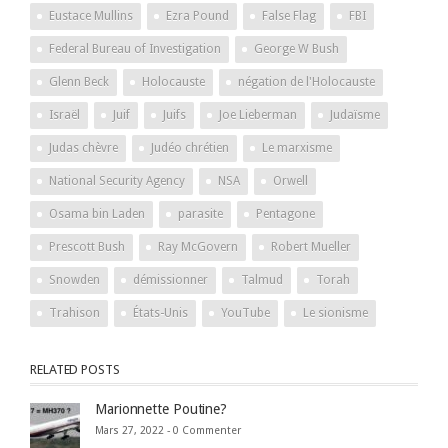
Eustace Mullins
Ezra Pound
False Flag
FBI
Federal Bureau of Investigation
George W Bush
Glenn Beck
Holocauste
négation de l'Holocauste
Israël
Juif
Juifs
Joe Lieberman
Judaïsme
Judas chèvre
Judéo chrétien
Le marxisme
National Security Agency
NSA
Orwell
Osama bin Laden
parasite
Pentagone
Prescott Bush
Ray McGovern
Robert Mueller
Snowden
démissionner
Talmud
Torah
Trahison
États-Unis
YouTube
Le sionisme
RELATED POSTS
Marionnette Poutine?
Mars 27, 2022 -
0 Commenter