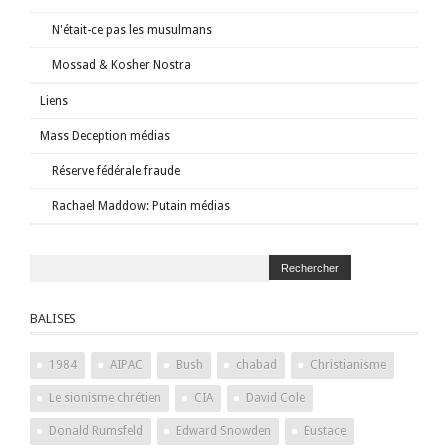
N'était-ce pas les musulmans
Mossad & Kosher Nostra
Liens
Mass Deception médias
Réserve fédérale fraude
Rachael Maddow: Putain médias
BALISES
1984
AIPAC
Bush
chabad
Christianisme
Le sionisme chrétien
CIA
David Cole
Donald Rumsfeld
Edward Snowden
Eustace