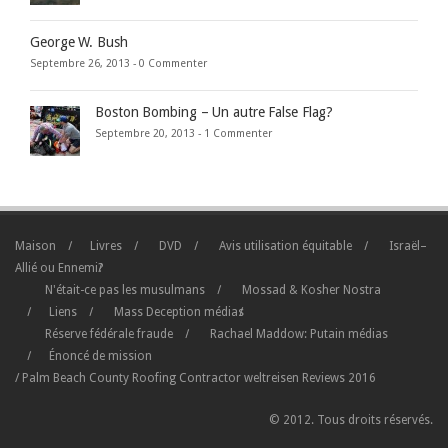
George W. Bush
Septembre 26, 2013 -
0 Commenter
Boston Bombing – Un autre False Flag?
Septembre 20, 2013 -
1 Commenter
Maison
Livres
DVD
Avis utilisation équitable
Israël–
Allié ou Ennemi?
N'était-ce pas les musulmans
Mossad & Kosher Nostra
Liens
Mass Deception médias
Réserve fédérale fraude
Rachael Maddow: Putain médias
Énoncé de mission
/
Palm Beach County Roofing Contractor
weltreisen
Reviews
2016
© 2012. Tous droits réservés.