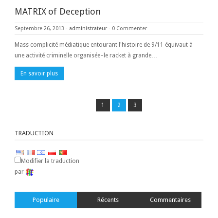
MATRIX of Deception
Septembre 26, 2013
-
administrateur
-
0 Commenter
Mass complicité médiatique entourant l'histoire de 9/11 équivaut à
une activité criminelle organisée–le racket à grande…
En savoir plus
1
2
3
TRADUCTION
Modifier la traduction
par
Populaire
Récents
Commentaires