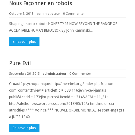
Nous Façonner en robots
Octobre 1, 2013
-
administrateur
-
0 Commenter
Shaping us into robots HONESTY IS NOW BEYOND THE RANGE OF
ACCEPTABLE HUMAN BEHAVIOR By John Kaminski…
En savoir plus
Pure Evil
Septembre 26, 2013
-
administrateur
-
0 Commenter
Cruauté psychopathique: http://therebel.org / index.php?option =
com_content&view = article&id = 639 116:jenin-ce-i-jamais
publié&catid = 173:jim-pierre&Itemid = 1314&ACM = 11_81:
http://alethonews.wordpress.com/2013/05/12/a-timeline-of-cia-
atrocities / *** Voir ce *** NOUVEL ORDRE MONDIAL se sont engagés
à JUIFS 1940 …
En savoir plus