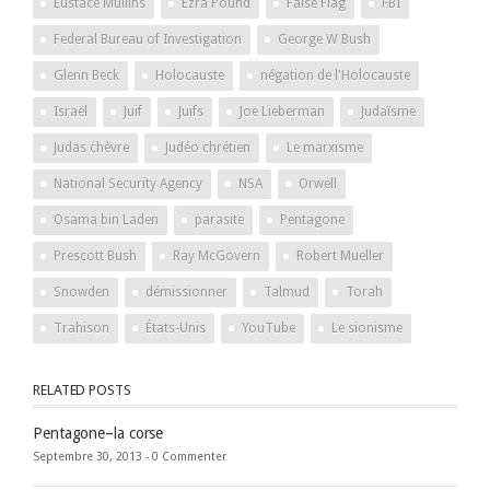
Eustace Mullins
Ezra Pound
False Flag
FBI
Federal Bureau of Investigation
George W Bush
Glenn Beck
Holocauste
négation de l'Holocauste
Israël
Juif
Juifs
Joe Lieberman
Judaïsme
Judas chèvre
Judéo chrétien
Le marxisme
National Security Agency
NSA
Orwell
Osama bin Laden
parasite
Pentagone
Prescott Bush
Ray McGovern
Robert Mueller
Snowden
démissionner
Talmud
Torah
Trahison
États-Unis
YouTube
Le sionisme
RELATED POSTS
Pentagone–la corse
Septembre 30, 2013 -
0 Commenter