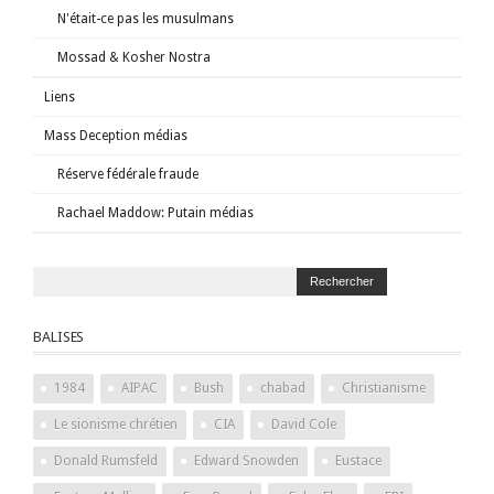
N'était-ce pas les musulmans
Mossad & Kosher Nostra
Liens
Mass Deception médias
Réserve fédérale fraude
Rachael Maddow: Putain médias
BALISES
1984
AIPAC
Bush
chabad
Christianisme
Le sionisme chrétien
CIA
David Cole
Donald Rumsfeld
Edward Snowden
Eustace