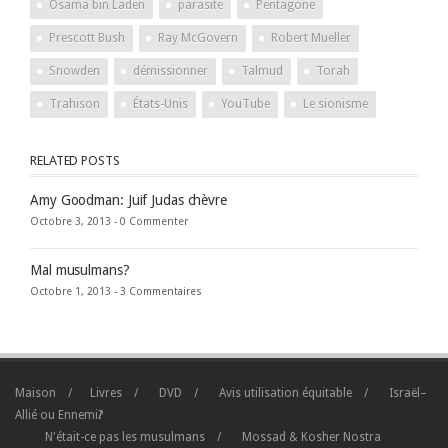
Osama bin Laden
parasite
Pentagone
Prescott Bush
Ray McGovern
Robert Mueller
Snowden
démissionner
Talmud
Torah
Trahison
États-Unis
YouTube
Le sionisme
RELATED POSTS
Amy Goodman: Juif Judas chèvre
Octobre 3, 2013 -
0 Commenter
Mal musulmans?
Octobre 1, 2013 -
3 Commentaires
Maison
Livres
DVD
Avis utilisation équitable
Israël–
Allié ou Ennemi?
N'était-ce pas les musulmans
Mossad & Kosher Nostra