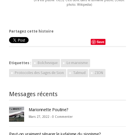
(il a été publié 1923). C'est donc dans le domaine public. (Crédit
photo: Wikipedia)
Partagez cette histoire
Save
Etiquettes :
Bolchevique
Le marxisme
Protocoles des Sages de Sion
Talmud
ZION
Messages récents
Marionnette Poutine?
Mars 27, 2022 -
0 Commenter
Peut-on vraiment séparer le judaïsme du sionisme?