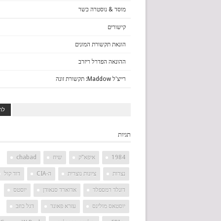
מוסד & נוסטרה כשר
קישורים
הונאת תקשורת המונים
ההונאה הפדרל ריזרב
רייצ'ל Maddow: תקשורת זונה
תגיות
1984
איפא"ק
שיח
chabad
נצרות
ציונות נוצרית
ה-CIA
דוד קול
דונלד רמספלד
אדוארד סנאודן
יוסטס
יוסטאס מולינס
עזרא פאונד
דגל כוזב