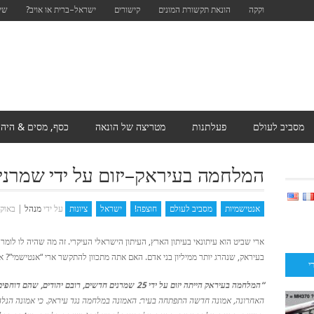
וקקה
הונאת תקשורת המונים
קישורים
ישראל–ברית או אויב?
שים
מסביב לעולם
פעלתנות
מטריצה ​​של הונאה
כסף, מסים & היה
המלחמה בעיראק–יזום על ידי שמרנים
אנטישמיות
מסביב לעולם
חוצפה!
ישראל
ציונות
על ידי
מנהל
|
באוקטובר 
בעיראק, שנהרג יותר ממיליון בני אדם. האם אתה מתכוון להתקשר ארי “אנטישמי”? א
י
“המלחמה בעיראק הייתה יזום על ידי 25 שמרנים חדשים, רובם יהודים, שהם דוחפים הנשיא בוש לשנות את מהלך ההיסטוריה.”