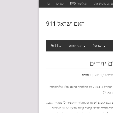
 לב שימוש הוגן
תקליטורי DVD
ספרים
בית
האם ישראל 911
ישראל
דגלי שווא
9/11
 יהודים
16, 2013
|
0 הערה
ארי שביט הוא עיתונאי בעיתון הארץ, העיתון הישראלי העיקרי. זה מה שהיה לו לומר באפריל 5, 2003 על המלחמה הרעה שלנו של תוקפנות
ו הארץ?
במהלך השנה
האחרונה, אמונה חדשה התפתחה בעיר: האמונה במלחמה נגד עיראק. כי אמונה הנלהבת הופצה על ידי קבוצה קטנה של 25 או 30 שמרנים