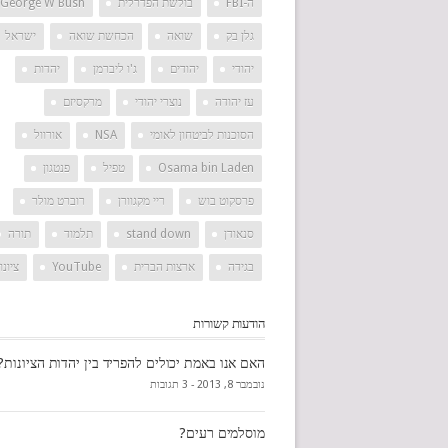
ה-FBI
בולשת הפדרלית
George W Bush
גלן בק
שואה
הכחשת שואה
ישראל
יהודי
יהודים
ג'ו ליברמן
יהדות
עז יהודה
נוצרי יהודי
מרקסיזם
הסוכנות לביטחון לאומי
NSA
אורוול
Osama bin Laden
טפיל
פנטגון
פרסקוט בוש
ריי מקגוורן
רוברט מולר
סנאודן
stand down
תלמוד
תורה
בגידה
ארצות הברית
YouTube
ציונו
הודעות קשורות
האם אנו באמת יכולים להפריד בין יהדות הציונות?
נובמבר 8, 2013 -
3 תגובות
מוסלמים רעים?