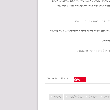
 פול וולפוביץ, דאגלס פיית', ויליאם קריסטול, אליוט
ים שרעיונות פוליטיים הם כוח מניע עיקרי של
עים נגד האנושות גבוהה מעונש.
 אינה מוכנה לציית לחוק הבינלאומי.” –
ג'ימי Carte
r
.
ו של סדאם חוסיין מהשלטון.
שתף את הסיפור הזה:
Save
יראק
ישראל
פול וולפוביץ
PNAC