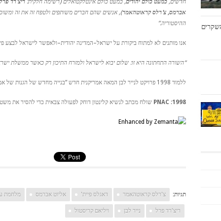
חדשים,
כמעט כולם יהודים
, כמעט כולם אינטלקטואלים (רשימה חלקית:
ריצ'רד פרל,
אברמס, צ'רלס קראוטהאמר
), אנשים שהם חברים משותפים ולטפח זה את זה ומשוכנע
ההיסטוריה.”
ושף את השקרים
אנו מותנים לא למתוח ביקורת על ישראל–המדינה יהודית–ולאפשר לישראל לבצע פש
“השורה התחתונה היא זו: שלום יבוא לישראל ולמזרח התיכון רק כאשר ממשלת ישראל
ללמוד 1998 פרויקט לנייר לבן המאה אמריקנית חדש “בנייה מחדש של הגנות של אמריקה”.
1998
:
PNAC
שולח מכתב לנשיא קלינטון דוחק לפעולה צבאית כדי להסיר את משטר
תגיות:
צ'רלס קראוטהאמר
דאגלס פיית'
אליוט אברמס
מלחמת ע
ריצ'רד פרל
נייר לבן
ויליאם קריסטול