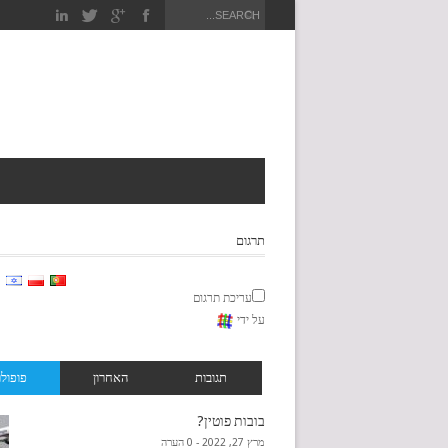
תרגום
עריכת תרגום
על ידי
תגובות
האחרון
פופולר
בובות פוטין?
מרץ 27, 2022 -
0 הערה