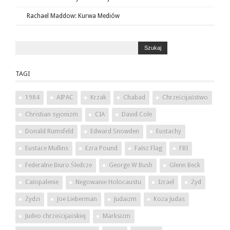
Rachael Maddow: Kurwa Mediów
TAGI
1984
AIPAC
Krzak
Chabad
Chrześcijaństwo
Christian syjonizm
CIA
David Cole
Donald Rumsfeld
Edward Snowden
Eustachy
Eustace Mullins
Ezra Pound
Fałsz Flag
FBI
Federalne Biuro Śledcze
George W Bush
Glenn Beck
Całopalenie
Negowanie Holocaustu
Izrael
Żyd
Żydzi
Joe Lieberman
Judaizm
Koza Judas
Judeo chrześcijańskiej
Marksizm