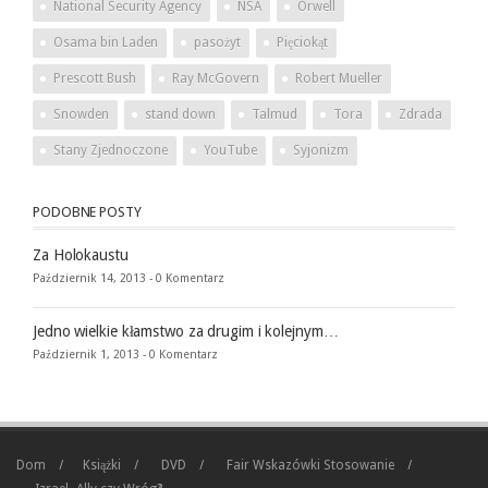
National Security Agency
NSA
Orwell
Osama bin Laden
pasożyt
Pięciokąt
Prescott Bush
Ray McGovern
Robert Mueller
Snowden
stand down
Talmud
Tora
Zdrada
Stany Zjednoczone
YouTube
Syjonizm
PODOBNE POSTY
Za Holokaustu
Październik 14, 2013 -
0 Komentarz
Jedno wielkie kłamstwo za drugim i kolejnym…
Październik 1, 2013 -
0 Komentarz
Dom
Książki
DVD
Fair Wskazówki Stosowanie