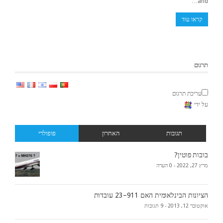
and…
קראו עוד
תרגום
עריכת תרגום
על ידי
תגובות
האחרון
פופולרי
בובות פוטין?
מרץ 27, 2022 -
0 הערה
הציונות הבינלאומית האם 911–23 עובדות
אוקטובר 12, 2013 -
9 תגובות