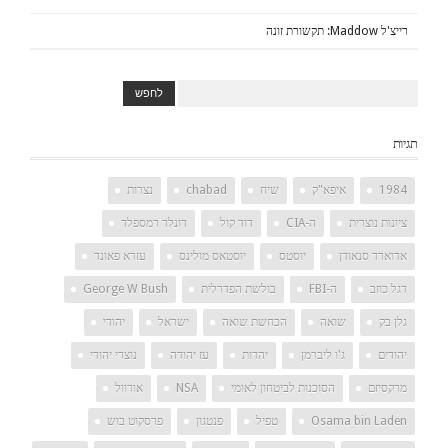
רייצ'ל Maddow: תקשורת זונה
תגיות
1984
איפא"ק
שיח
chabad
נצרות
ציונות נוצרית
ה-CIA
דוד קול
דונלד רמספלד
אדוארד סנאודן
יוסטס
יוסטאס מולינס
עזרא פאונד
דגל כוזב
ה-FBI
בולשת הפדרלית
George W Bush
גלן בק
שואה
הכחשת שואה
ישראל
יהודי
יהודים
ג'ו ליברמן
יהדות
עז יהודה
נוצרי יהודי
מרקסיזם
הסוכנות לביטחון לאומי
NSA
אורוול
Osama bin Laden
טפיל
פנטגון
פרסקוט בוש