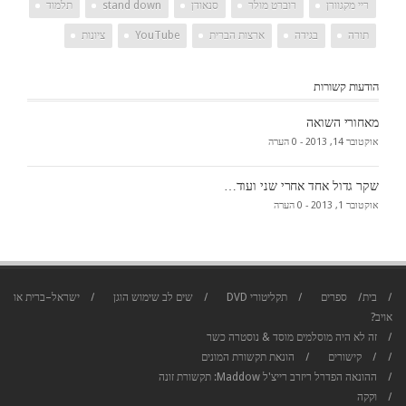
ריי מקגוורן
רוברט מולר
סנאודן
stand down
תלמוד
תורה
בגידה
ארצות הברית
YouTube
ציונות
הודעות קשורות
מאחורי השואה
אוקטובר 14, 2013 -
0 הערה
שקר גדול אחד אחרי שני ועוד…
אוקטובר 1, 2013 -
0 הערה
בית
ספרים
תקליטורי DVD
שים לב שימוש הוגן
ישראל–ברית או
אויב?
זה לא היה מוסלמים
מוסד & נוסטרה כשר
קישורים
הונאת תקשורת המונים
ההונאה הפדרל ריזרב
רייצ'ל Maddow: תקשורת זונה
וקקה