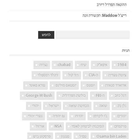
ההונאה הפדרל ריזרב
רייצ'ל Maddow: תקשורת זונה
תגיות
1984
איפא"ק
שיח
chabad
נצרות
ציונות נוצרית
ה-CIA
דוד קול
דונלד רמספלד
אדוארד סנאודן
יוסטס
יוסטאס מולינס
עזרא פאונד
דגל כוזב
ה-FBI
בולשת הפדרלית
George W Bush
גלן בק
שואה
הכחשת שואה
ישראל
יהודי
יהודים
ג'ו ליברמן
יהדות
עז יהודה
נוצרי יהודי
מרקסיזם
הסוכנות לביטחון לאומי
NSA
אורוול
Osama bin Laden
טפיל
פנטגון
פרסקוט בוש