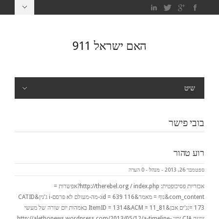
האם ישראל 911
שיט
בובי פישר
רוע טהור
ספטמבר 26, 2013
-
מנהל
-
0 הערה
אכזריות פסיכופטית: http://therebel.org / index.php?אפשרות =
com_content&נוף = מאמר&id = 639 116:-מה-מעולם לא פרסם-i ג'נין&CATID
= 173:ג'ים אבן&ItemID = 1314&ACM = 11_81 באמהות יום שורה של מעשי
זוועה CIA זמן: http://alethonews.wordpress.com/2013/05/12/a-timeline-