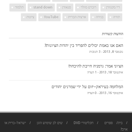
ריי מקגוורן
רוברט מולר
סנאודן
stand down
תלמוד
תורה
בגידה
ארצות הברית
YouTube
ציונות
הודעות קשורות
האם אנו באמת יכולים להפריד בין יהדות הציונות?
נובמבר 8, 2013 -
3 תגובות
הציוני אמר: גרמניה חייבת להיכחד!
אוקטובר 18, 2013 -
1 הערה
המלחמה בעיראק–יזום על ידי שמרנים יהודים
אוקטובר 16, 2013 -
0 הערה
בית
ספרים
תקליטורי DVD
שים לב שימוש הוגן
ישראל–ברית או
אויב?