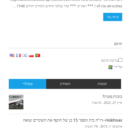
of-cia-atrocities / *** ראה זה *** סדר עולמי החדש התחייב יהודים 1940 …
קראו עוד
תרגום
עריכת תרגום
על ידי
תגובות
האחרון
פופולרי
בובות פוטין?
מרץ 27, 2022 -
0 הערה
Holohoax–דו"ח בית הספר 15 בן של חושף את השקרים שואה
אוקטובר 1, 2013 -
76 תגובות