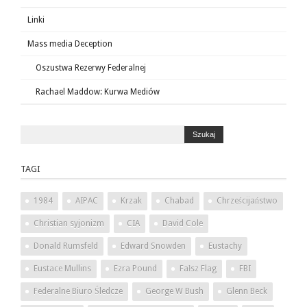
Linki
Mass media Deception
Oszustwa Rezerwy Federalnej
Rachael Maddow: Kurwa Mediów
TAGI
1984
AIPAC
Krzak
Chabad
Chrześcijaństwo
Christian syjonizm
CIA
David Cole
Donald Rumsfeld
Edward Snowden
Eustachy
Eustace Mullins
Ezra Pound
Fałsz Flag
FBI
Federalne Biuro Śledcze
George W Bush
Glenn Beck