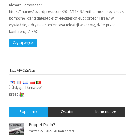
Richard Edmondson
https://jhaines6.wordpress.com/2012/11/19/cynthia-mckinney-drops-
bombshell-candidates-to-sign-pledges-of-support-for-israel/ W
wywiadzie, który na antenie Prasa telewizji w sobotę, dzień przed
konferencji AIPAC…
Czytaj więcej
TŁUMACZENIE
Edycja Tłumaczeń
przez
Popularny
Ostatni
Komentarze
Puppet Putin?
Marzec 27, 2022 -
0 Komentarz