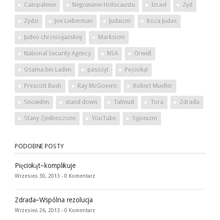
Całopalenie
Negowanie Holocaustu
Izrael
Żyd
Żydzi
Joe Lieberman
Judaizm
Koza Judas
Judeo chrześcijańskiej
Marksizm
National Security Agency
NSA
Orwell
Osama bin Laden
pasożyt
Pięciokąt
Prescott Bush
Ray McGovern
Robert Mueller
Snowden
stand down
Talmud
Tora
Zdrada
Stany Zjednoczone
YouTube
Syjonizm
PODOBNE POSTY
Pięciokąt–komplikuje
Wrzesień 30, 2013 -
0 Komentarz
Zdrada–Wspólna rezolucja
Wrzesień 26, 2013 -
0 Komentarz