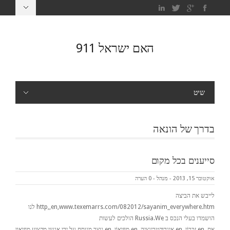
האם ישראל 911
שיט
בדרך של הונאה
סייענים בכל מקום
אוקטובר 15, 2013
-
מנהל
-
0 הערה
לייבש את הביצה
http,,en,www.texemarrs.com/082012/sayanim_everywhere.htm לנו
הושמדו בעלי הנכס ב Russia.We הולכים לעשות
את,,en,זִכָּרוֹן,,en,אינדוקטרינציה,,en,מוּזֵיאוֹן,,en,נוצר מנוסח על ידי אנשי מקצוע מוזיאון