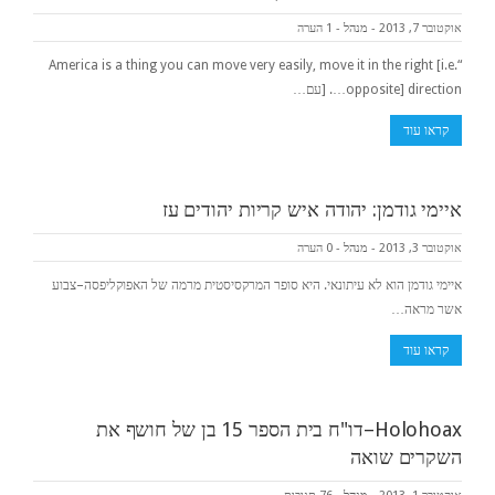
אוקטובר 7, 2013
-
מנהל
-
1 הערה
“America is a thing you can move very easily, move it in the right [i.e.
opposite] direction…. [עם…
קראו עוד
איימי גודמן: יהודה איש קריות יהודים עז
אוקטובר 3, 2013
-
מנהל
-
0 הערה
איימי גודמן הוא לא עיתונאי. היא סופר המרקסיסטית מרמה של האפוקליפסה–צבוע
אשר מראה…
קראו עוד
Holohoax–דו"ח בית הספר 15 בן של חושף את
השקרים שואה