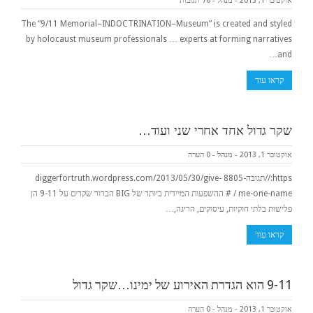
אוקטובר 1, 2013
-
מנהל
-
76 תגובות
The “9/11 Memorial–INDOCTRINATION–Museum” is created and styled
by holocaust museum professionals … experts at forming narratives
and…
קראו עוד
שקר גדול אחד אחרי שני ועוד…
אוקטובר 1, 2013
-
מנהל
-
0 הערה
https://תגובה-8805 diggerfortruth.wordpress.com/2013/05/30/give-
me-one-name / # ההשפעות המיידית ביותר של BIG הברור שקרים על 9-11 הן
פלישות בלתי חוקיות, עיסוקים, הריגה,…
קראו עוד
9-11 הוא הגדרת האירוע של ימינו…שקר גדול
אוקטובר 1, 2013
-
מנהל
-
0 הערה