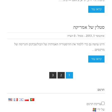
כתבתי: ניו יורק, יוני 8, 2013 — בתוך…
קראו עוד
סטלין של אמריקה
אוקטובר 1, 2013
-
מנהל
-
0 הערה
היינו עושה גם כדי ללמוד את ההיסטוריה האמיתית של הבולשביקים והגרימה של
מרקסיזם…
קראו עוד
3
2
1
תרגום
עריכת תרגום
על ידי