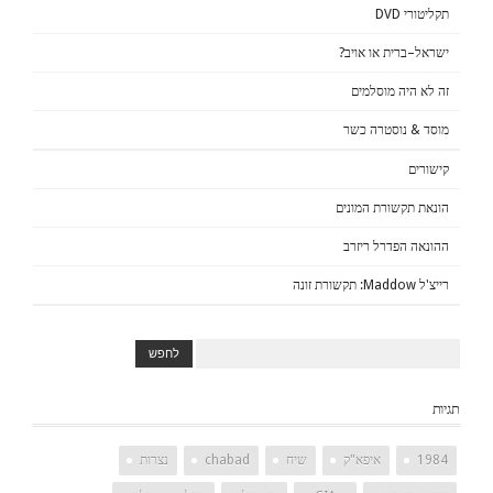
תקליטורי DVD
ישראל–ברית או אויב?
זה לא היה מוסלמים
מוסד & נוסטרה כשר
קישורים
הונאת תקשורת המונים
ההונאה הפדרל ריזרב
רייצ'ל Maddow: תקשורת זונה
תגיות
1984
איפא"ק
שיח
chabad
נצרות