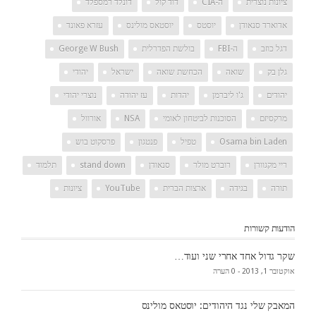
ציונות נוצרית
ה-CIA
דוד קול
דונלד רמספלד
אדוארד סנאודן
יוסטס
יוסטאס מולינס
עזרא פאונד
דגל כוזב
ה-FBI
בולשת הפדרלית
George W Bush
גלן בק
שואה
הכחשת שואה
ישראל
יהודי
יהודים
ג'ו ליברמן
יהדות
עז יהודה
נוצרי יהודי
מרקסיזם
הסוכנות לביטחון לאומי
NSA
אורוול
Osama bin Laden
טפיל
פנטגון
פרסקוט בוש
ריי מקגוורן
רוברט מולר
סנאודן
stand down
תלמוד
תורה
בגידה
ארצות הברית
YouTube
ציונות
הודעות קשורות
שקר גדול אחד אחרי שני ועוד…
אוקטובר 1, 2013 -
0 הערה
המאבק שלי נגד היהודים: יוסטאס מולינס