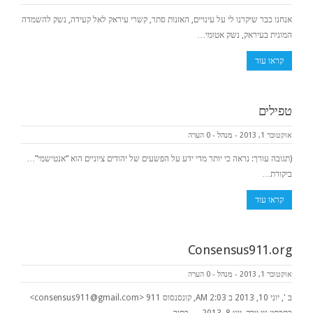
אנחנו כבר שיקרנו לי על עינויים, האזנות סתר, קשרי עיראק לאל קעידה, נשק להשמדה
המונית בעיראק, נשק אטומי…
קראו עוד
טפילים
אוקטובר 1, 2013
-
מנהל
-
0 הערה
(תגובה עורך: נראה כי יותר מדי ידע על הפשעים של יהודים ציוניים הוא “אנטישמי”…
ביקורת…
קראו עוד
Consensus911.org
אוקטובר 1, 2013
-
מנהל
-
0 הערה
ב ', יוני 10, 2013 ב 2:03 AM, קונסנסוס 911 <consensus911@gmail.com>