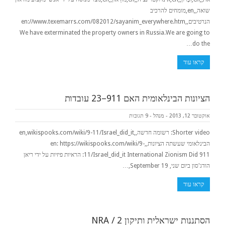
שואה,,en,מומחים להרכיב
הנרטיבים,,en://www.texemarrs.com/082012/sayanim_everywhere.htm
We have exterminated the property owners in Russia.We are going to
do the…
קראו עוד
הציונות הבינלאומית האם 911–23 עובדות
אוקטובר 12, 2013
-
מנהל
-
9 תגובות
Shorter video: רשומה חדשה,,en,wikispooks.com/wiki/9-11/Israel_did_it
הבינלאומי שעשתה הציונות,,en: https://wikispooks.com/wiki/9-
11/Israel_did_it International Zionism Did 911: הראיות פיזיות על ידי ריאן
הודג'סון ביום שני, September 19,…
קראו עוד
הסתננות ישראלית ותיקון 2 / NRA