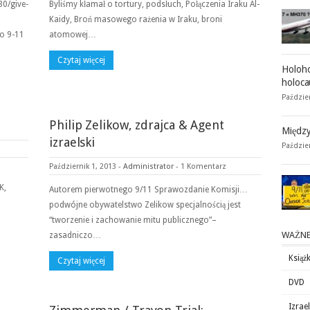
30/give-
Byliśmy kłamał o tortury, podsłuch, Połączenia Iraku Al-
Kaidy, Broń masowego rażenia w Iraku, broni
ło 9-11
atomowej…
Czytaj więcej
Holoho
holoca
Paździer
Philip Zelikow, zdrajca & Agent
Między
izraelski
Paździe
Październik 1, 2013
-
Administrator
-
1 Komentarz
K,
Autorem pierwotnego 9/11 Sprawozdanie Komisji…
podwójne obywatelstwo Zelikow specjalnością jest
“tworzenie i zachowanie mitu publicznego”–
WAŻNE
zasadniczo…
Książk
Czytaj więcej
DVD
Izrae