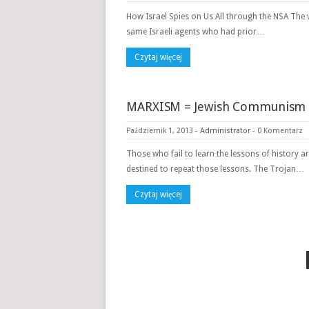
How Israel Spies on Us All through the NSA The 
same Israeli agents who had prior…
Czytaj więcej
MARXISM = Jewish Communism
Październik 1, 2013
-
Administrator
-
0 Komentarz
Those who fail to learn the lessons of history a
destined to repeat those lessons. The Trojan…
Czytaj więcej