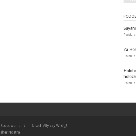
PODOB
Sayan
Paździe
Za Hol
Paździe
Holoho
holoca
Paździer
 Stosowanie
Izrael–Ally czy Wróg?
sher Nostra