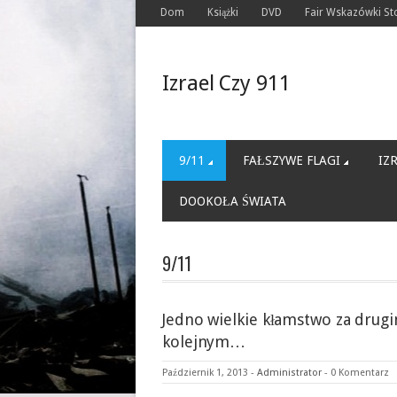
Dom
Książki
DVD
Fair Wskazówki S
Izrael Czy 911
9/11
FAŁSZYWE FLAGI
IZ
DOOKOŁA ŚWIATA
9/11
Jedno wielkie kłamstwo za drugi
kolejnym…
Październik 1, 2013
-
Administrator
-
0 Komentarz