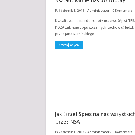
Kształtowanie nas do roboty
Październik 1, 2013
-
Administrator
-
0 Komentarz
Kształtowanie nas do roboty uczciwość jest TE
POZA zakresie dopuszczalnych zachowań ludzki
przez Jana Kamińskiego…
Czytaj więcej
Jak Izrael Spies na nas wszystkic
przez NSA
Październik 1, 2013
-
Administrator
-
0 Komentarz