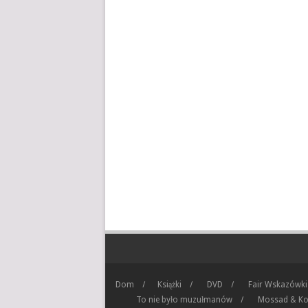
Dom
Książki
DVD
Fair Wskazówki
To nie było muzułmanów
Mossad & Ko