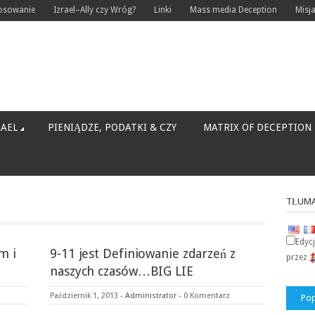
tosowanie
Izrael–Ally czy Wróg?
Linki
Mass media Deception
Misj
RAEL
PIENIĄDZE, PODATKI & CZY
MATRIX OF DECEPTION
TŁUMA
Edyc
m i
9-11 jest Definiowanie zdarzeń z
przez
naszych czasów…BIG LIE
Październik 1, 2013
-
Administrator
-
0 Komentarz
Pop