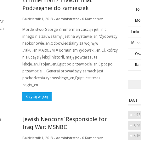
Zimmerman / Travon Trial:
Podżeganie do zamieszek
To
Październik 1, 2013
-
Administrator
-
0 Komentarz
Mos
RAZ
ch
Morderstwo George Zimmerman zaczął i jeśli nic
Linki
innego nie zauważamy, jest na wystawie,,en,"Żydowscy
Mass 
neokonowie,,en,Odpowiedzialny za wojnę w
Iraku,,en,MARXISM = Komunizm żydowski,,en,Ci, którzy
Osz
nie uczą się lekcji historii, mają powtarzać te
lekcje,,en,Trojan,,en,Egipt po przewrocie,,en,Egipt po
Ra
przewrocie ... Generał prowadzący zamach jest
pochodzenia żydowskiego,,en,Egipt jest teraz
zajęty,,en…
Czytaj więcej
TAGI
198
h
‘Jewish Neocons’ Responsible for
Chr
Iraq War: MSNBC
CIA
Październik 1, 2013
-
Administrator
-
0 Komentarz