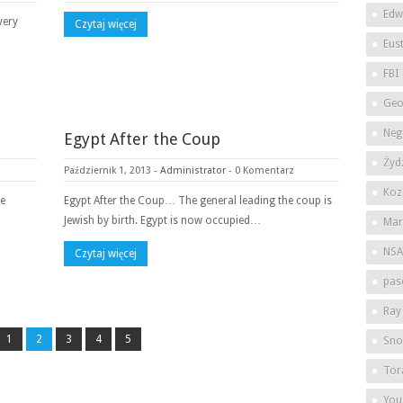
Edw
very
Czytaj więcej
Eus
FBI
Geo
Neg
Egypt After the Coup
Żyd
Październik 1, 2013
-
Administrator
-
0 Komentarz
Koz
re
Egypt After the Coup… The general leading the coup is
Jewish by birth. Egypt is now occupied…
Mar
NSA
Czytaj więcej
pas
Ray
1
2
3
4
5
Sno
Tor
You