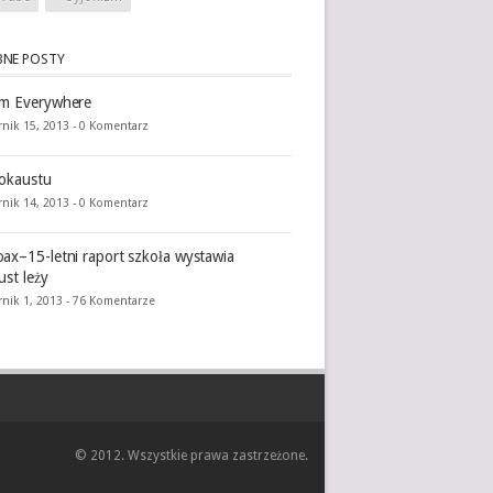
NE POSTY
im Everywhere
rnik 15, 2013 -
0 Komentarz
okaustu
rnik 14, 2013 -
0 Komentarz
ax–15-letni raport szkoła wystawia
ust leży
nik 1, 2013 -
76 Komentarze
© 2012. Wszystkie prawa zastrzeżone.