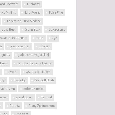
ard Snowden
Eustachy
tace Mullins
Ezra Pound
Fałsz Flag
Federalne Biuro Śledcze
rge W Bush
Glenn Beck
Całopalenie
owanie Holocaustu
Izrael
Żyd
zi
Joe Lieberman
Judaizm
a Judas
Judeo chrześcijańskiej
ksizm
National Security Agency
Orwell
Osama bin Laden
ożyt
Pięciokąt
Prescott Bush
 McGovern
Robert Mueller
wden
stand down
Talmud
a
Zdrada
Stany Zjednoczone
Tube
Syjonizm