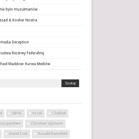
 nie było muzułmanów
sad & Kosher Nostra
media Deception
ustwa Rezerwy Federalnej
chael Maddow: Kurwa Mediów
4
AIPAC
Krzak
Chabad
ześcijaństwo
Christian syjonizm
David Cole
Donald Rumsfeld