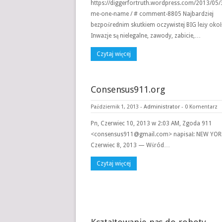
https://diggerfortruth.wordpress.com/2013/05/
me-one-name / # comment-8805 Najbardziej
bezpośrednim skutkiem oczywistej BIG leży oko
Inwazje są nielegalne, zawody, zabicie,…
Czytaj więcej
Consensus911.org
Październik 1, 2013
-
Administrator
-
0 Komentarz
Pn, Czerwiec 10, 2013 w 2:03 AM, Zgoda 911
<consensus911@gmail.com> napisał: NEW YOR
Czerwiec 8, 2013 — Wśród…
Czytaj więcej