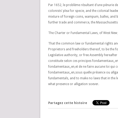
Par 1652, le problème résultant d'une pénurie de
colonists’ plea for specie, and the colonial lead
mixture of foreign coins, wampum, balles, and b
further trade and commerce, the Massachusetts B
The Charter or Fundamental Laws, of West New
That the common law or fundamental rights and p
Proprietors and freeholders thereof, to be the f
Legislative authority, or free Assembly hereafter
constituée selon ces principes fondamentaux,,en,p
fondamentaux,,en,et de ne faire aucune loi qui co
fondamentaux,,en,sous quelle présence ou allgat
fundamentals, and to make no laws that in the le
what presence or alligation soever.
Partagez cette histoire