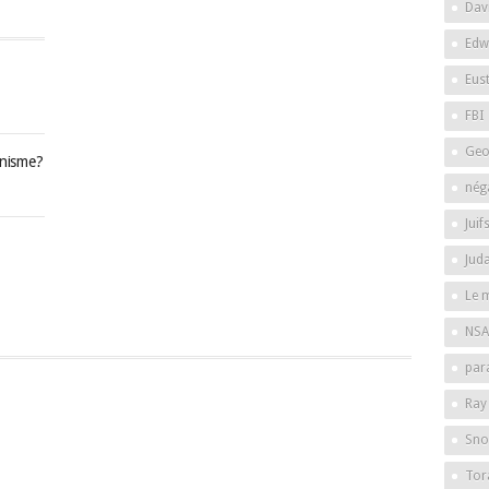
Dav
Edw
Eus
FBI
Geo
onisme?
nég
Juif
Jud
Le 
NSA
par
Ray
Sno
Tor