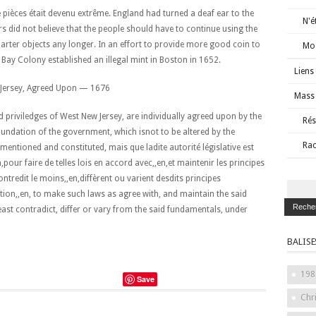
 pièces était devenu extrême. England had turned a deaf ear to the
N'é
ers did not believe that the people should have to continue using the
arter objects any longer. In an effort to provide more good coin to
Mos
ay Colony established an illegal mint in Boston in 1652.
Liens
 Jersey, Agreed Upon — 1676
Mass 
riviledges of West New Jersey, are individually agreed upon by the
Rés
oundation of the government, which isnot to be altered by the
Rac
 mentioned and constituted, mais que ladite autorité législative est
our faire de telles lois en accord avec,,en,et maintenir les principes
ntredit le moins,,en,diffèrent ou varient desdits principes
ion,,en, to make such laws as agree with, and maintain the said
ast contradict, differ or vary from the said fundamentals, under
BALISE
198
Save
Chr