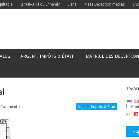
quitable
Israël–Allié ou Ennemi?
Liens
Mass Deception médias
Éno
AËL
ARGENT, IMPÔTS & ÉTAIT
MATRICE DES DECEPTION
TRADU
al
 Commenter
Argent, Impôts & Était
Modif
par
Po