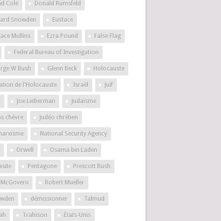
id Cole
Donald Rumsfeld
ard Snowden
Eustace
tace Mullins
Ezra Pound
False Flag
Federal Bureau of Investigation
rge W Bush
Glenn Beck
Holocauste
ation de l'Holocauste
Israël
Juif
s
Joe Lieberman
Judaïsme
as chèvre
Judéo chrétien
marxisme
National Security Agency
Orwell
Osama bin Laden
asite
Pentagone
Prescott Bush
 McGovern
Robert Mueller
wden
démissionner
Talmud
ah
Trahison
États-Unis