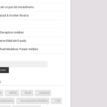
tait-ce pas les musulmans
sad & Kosher Nostra
Deception médias
erve fédérale fraude
hael Maddow: Putain médias
S
4
AIPAC
Bush
chabad
istianisme
Le sionisme chrétien
CIA