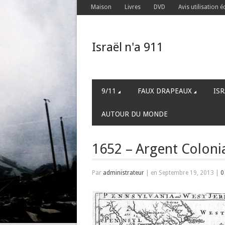
Maison
Livres
DVD
Avis utilisation é
Israël n'a 911
9/11
FAUX DRAPEAUX
ISR
AUTOUR DU MONDE
1652 – Argent Coloni
Par
administrateur
|
en Septembre 19, 2013
|
0