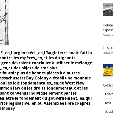
Holoho
expose
Octobre
Le sio
n,L'argent réel,,en,L'Angleterre avait fait la
Octobre
 contre les espèces,,en,et les dirigeants
 gens devraient continuer à utiliser le mélange
en,et des objets de troc plus
 fournir plus de bonnes pièces à d'autres
assachusetts Bay Colony a établi une monnaie
e ou les lois fondamentales,,en,de West New
PAGES
common law ou les droits fondamentaux et les
,sont convenus individuellement par les
Livre
s,,en,être le fondement du gouvernement,,en,qui
rité législative,,en,ou Assemblée libre ci-après
DVD
l Money
Israë