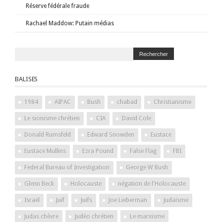
Réserve fédérale fraude
Rachael Maddow: Putain médias
BALISES
1984
AIPAC
Bush
chabad
Christianisme
Le sionisme chrétien
CIA
David Cole
Donald Rumsfeld
Edward Snowden
Eustace
Eustace Mullins
Ezra Pound
False Flag
FBI
Federal Bureau of Investigation
George W Bush
Glenn Beck
Holocauste
négation de l'Holocauste
Israël
Juif
Juifs
Joe Lieberman
Judaïsme
Judas chèvre
Judéo chrétien
Le marxisme