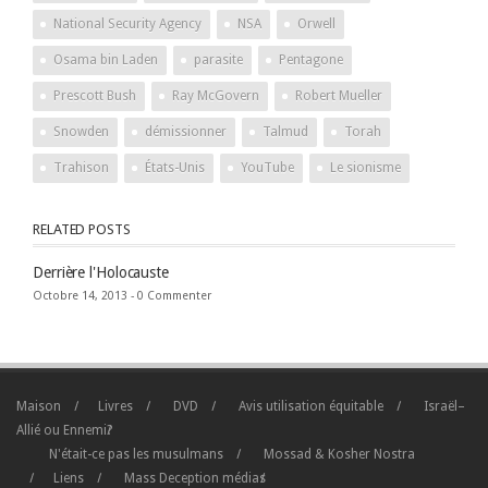
National Security Agency
NSA
Orwell
Osama bin Laden
parasite
Pentagone
Prescott Bush
Ray McGovern
Robert Mueller
Snowden
démissionner
Talmud
Torah
Trahison
États-Unis
YouTube
Le sionisme
RELATED POSTS
Derrière l'Holocauste
Octobre 14, 2013 -
0 Commenter
Maison
Livres
DVD
Avis utilisation équitable
Israël–
Allié ou Ennemi?
N'était-ce pas les musulmans
Mossad & Kosher Nostra
Liens
Mass Deception médias