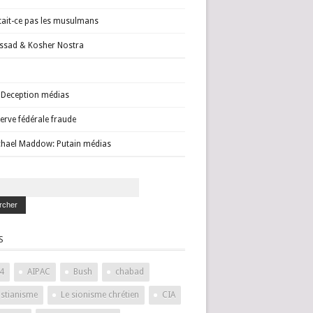
tait-ce pas les musulmans
sad & Kosher Nostra
Deception médias
erve fédérale fraude
hael Maddow: Putain médias
S
4
AIPAC
Bush
chabad
istianisme
Le sionisme chrétien
CIA