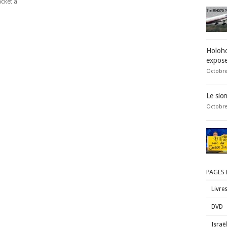
acket à
Holoho
expose
Octobre
Le sio
Octobre
PAGES
Livre
DVD
Israë