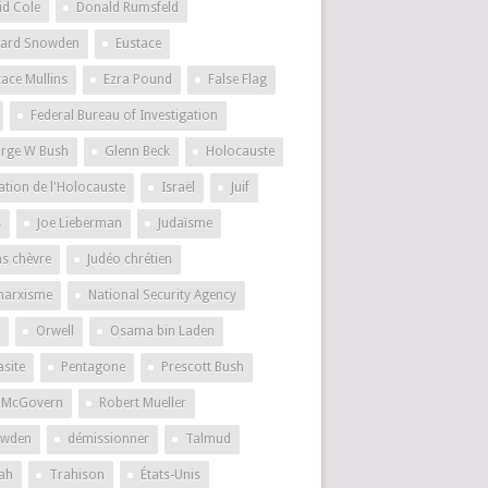
id Cole
Donald Rumsfeld
ard Snowden
Eustace
tace Mullins
Ezra Pound
False Flag
Federal Bureau of Investigation
rge W Bush
Glenn Beck
Holocauste
ation de l'Holocauste
Israël
Juif
s
Joe Lieberman
Judaïsme
as chèvre
Judéo chrétien
marxisme
National Security Agency
Orwell
Osama bin Laden
asite
Pentagone
Prescott Bush
 McGovern
Robert Mueller
wden
démissionner
Talmud
ah
Trahison
États-Unis