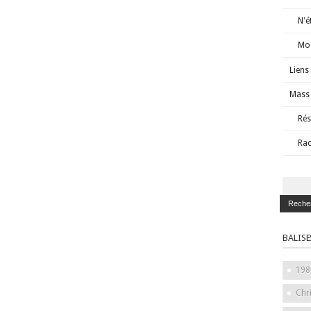
N'é
Mos
Liens
Mass 
Rés
Rac
BALISE
198
Chr