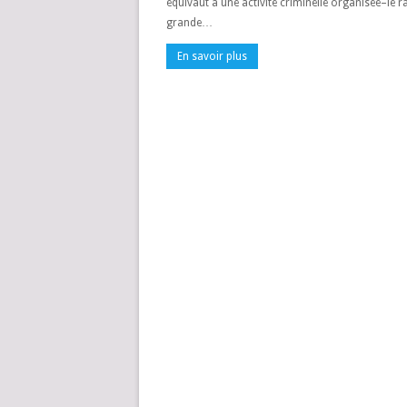
équivaut à une activité criminelle organisée–le r
grande…
En savoir plus