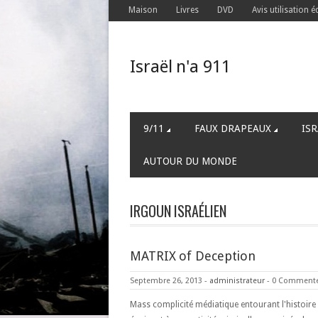
Maison
Livres
DVD
Avis utilisation é
Israël n'a 911
9/11
FAUX DRAPEAUX
ISR
AUTOUR DU MONDE
IRGOUN ISRAÉLIEN
MATRIX of Deception
Septembre 26, 2013
-
administrateur
-
0 Comment
Mass complicité médiatique entourant l'histoire