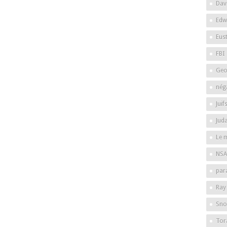
Dav
Edw
Eus
FBI
Geo
nég
Juif
Jud
Le 
NSA
par
Ray
Sno
Tor