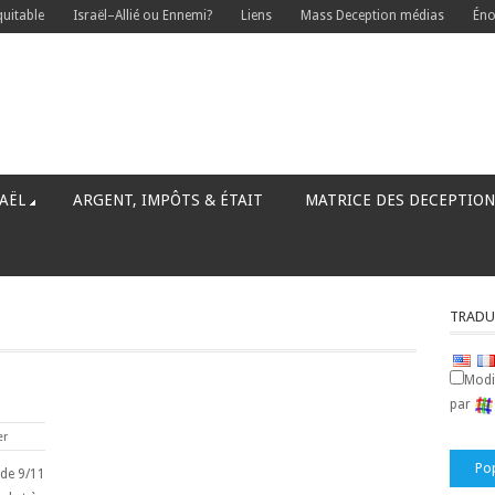
quitable
Israël–Allié ou Ennemi?
Liens
Mass Deception médias
Éno
AËL
ARGENT, IMPÔTS & ÉTAIT
MATRICE DES DECEPTION
TRADU
Modif
par
er
Po
 de 9/11