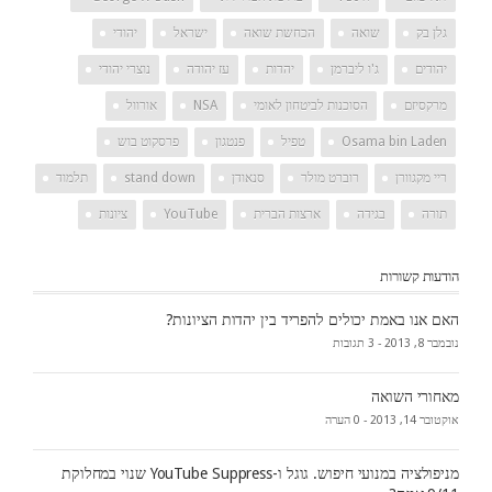
גלן בק
שואה
הכחשת שואה
ישראל
יהודי
יהודים
ג'ו ליברמן
יהדות
עז יהודה
נוצרי יהודי
מרקסיזם
הסוכנות לביטחון לאומי
NSA
אורוול
Osama bin Laden
טפיל
פנטגון
פרסקוט בוש
ריי מקגוורן
רוברט מולר
סנאודן
stand down
תלמוד
תורה
בגידה
ארצות הברית
YouTube
ציונות
הודעות קשורות
האם אנו באמת יכולים להפריד בין יהדות הציונות?
נובמבר 8, 2013 -
3 תגובות
מאחורי השואה
אוקטובר 14, 2013 -
0 הערה
מניפולציה במנועי חיפוש. גוגל ו-YouTube Suppress שנוי במחלוקת