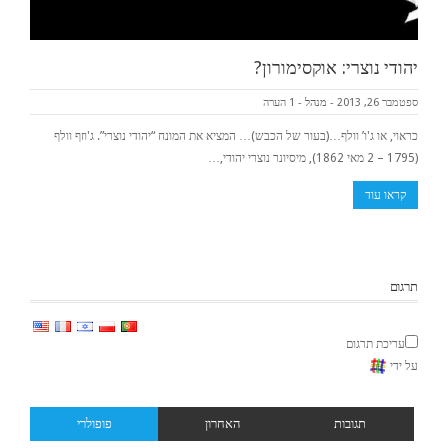
יהודי נוצרי: אוקסימורון?
ספטמבר 26, 2013
-
מנהל
-
1 הערה
כראוי, או ג'ו’ וולף…(בעור של הכבש)… המציא את המונח “יהודי נוצרי”. ג'וזף וולף
(1795 – 2 מאי 1862), מיסיונר נוצרי יהודי,…
קראו עוד
תרגום
עריכת תרגום
על ידי
תגובות
האחרון
פופולרי