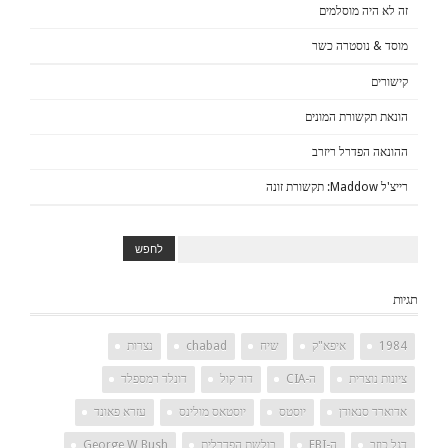
זה לא היה מוסלמים
מוסד & נוסטרה כשר
קישורים
הונאת תקשורת המונים
ההונאה הפדרל ריזרב
רייצ'ל Maddow: תקשורת זונה
תגיות
1984
איפא"ק
שיח
chabad
נצרות
ציונות נוצרית
ה-CIA
דוד קול
דונלד רמספלד
אדוארד סנאודן
יוסטס
יוסטאס מולינס
עזרא פאונד
דגל כוזב
ה-FBI
בולשת הפדרלית
George W Bush