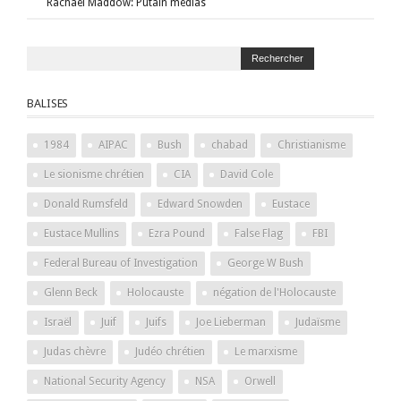
Rachael Maddow: Putain médias
BALISES
1984
AIPAC
Bush
chabad
Christianisme
Le sionisme chrétien
CIA
David Cole
Donald Rumsfeld
Edward Snowden
Eustace
Eustace Mullins
Ezra Pound
False Flag
FBI
Federal Bureau of Investigation
George W Bush
Glenn Beck
Holocauste
négation de l'Holocauste
Israël
Juif
Juifs
Joe Lieberman
Judaïsme
Judas chèvre
Judéo chrétien
Le marxisme
National Security Agency
NSA
Orwell