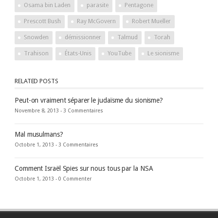
Osama bin Laden
parasite
Pentagone
Prescott Bush
Ray McGovern
Robert Mueller
Snowden
démissionner
Talmud
Torah
Trahison
États-Unis
YouTube
Le sionisme
RELATED POSTS
Peut-on vraiment séparer le judaïsme du sionisme?
Novembre 8, 2013 -
3 Commentaires
Mal musulmans?
Octobre 1, 2013 -
3 Commentaires
Comment Israël Spies sur nous tous par la NSA
Octobre 1, 2013 -
0 Commenter