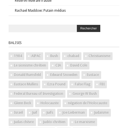
Réserve fédérale fraude
Rachael Maddow: Putain médias
BALISES
1984
AIPAC
Bush
chabad
Christianisme
Le sionisme chrétien
CIA
David Cole
Donald Rumsfeld
Edward Snowden
Eustace
Eustace Mullins
Ezra Pound
False Flag
FBI
Federal Bureau of Investigation
George W Bush
Glenn Beck
Holocauste
négation de l'Holocauste
Israël
Juif
Juifs
Joe Lieberman
Judaïsme
Judas chèvre
Judéo chrétien
Le marxisme