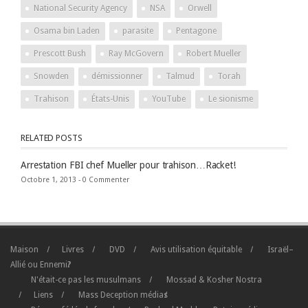
National Security Agency
NSA
Orwell
Osama bin Laden
parasite
Pentagone
Prescott Bush
Ray McGovern
Robert Mueller
Snowden
démissionner
Talmud
Torah
Trahison
États-Unis
YouTube
Le sionisme
RELATED POSTS
Arrestation FBI chef Mueller pour trahison…Racket!
Octobre 1, 2013 -
0 Commenter
Maison
Livres
DVD
Avis utilisation équitable
Israël–
Allié ou Ennemi?
N'était-ce pas les musulmans
Mossad & Kosher Nostra
Liens
Mass Deception médias