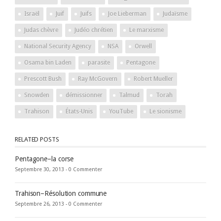
Israël
Juif
Juifs
Joe Lieberman
Judaïsme
Judas chèvre
Judéo chrétien
Le marxisme
National Security Agency
NSA
Orwell
Osama bin Laden
parasite
Pentagone
Prescott Bush
Ray McGovern
Robert Mueller
Snowden
démissionner
Talmud
Torah
Trahison
États-Unis
YouTube
Le sionisme
RELATED POSTS
Pentagone–la corse
Septembre 30, 2013 -
0 Commenter
Trahison–Résolution commune
Septembre 26, 2013 -
0 Commenter