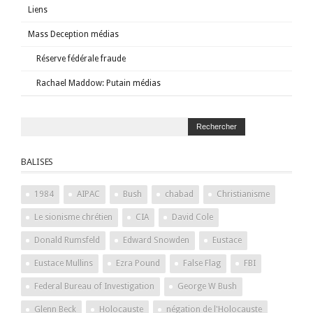
Liens
Mass Deception médias
Réserve fédérale fraude
Rachael Maddow: Putain médias
BALISES
1984
AIPAC
Bush
chabad
Christianisme
Le sionisme chrétien
CIA
David Cole
Donald Rumsfeld
Edward Snowden
Eustace
Eustace Mullins
Ezra Pound
False Flag
FBI
Federal Bureau of Investigation
George W Bush
Glenn Beck
Holocauste
négation de l'Holocauste