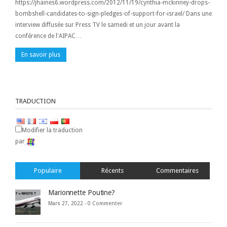
https://jhaines6.wordpress.com/2012/11/19/cynthia-mckinney-drops-
bombshell-candidates-to-sign-pledges-of-support-for-israel/ Dans une
interview diffusée sur Press TV le samedi et un jour avant la
conférence de l'AIPAC…
En savoir plus
TRADUCTION
Modifier la traduction
par
Populaire
Récents
Commentaires
Marionnette Poutine?
Mars 27, 2022 -
0 Commenter