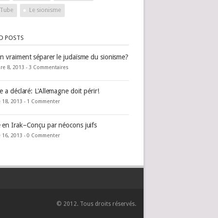
Tube
Le sionisme
ED POSTS
n vraiment séparer le judaïsme du sionisme?
e 8, 2013 -
3 Commentaires
e a déclaré: L'Allemagne doit périr!
 18, 2013 -
1 Commenter
 en Irak–Conçu par néocons juifs
 16, 2013 -
0 Commenter
© 2012. Tous droits réservés.