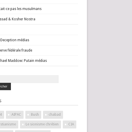
tait-ce pas les musulmans
sad & Kosher Nostra
Deception médias
erve fédérale fraude
hael Maddow: Putain médias
S
4
AIPAC
Bush
chabad
istianisme
Le sionisme chrétien
CIA