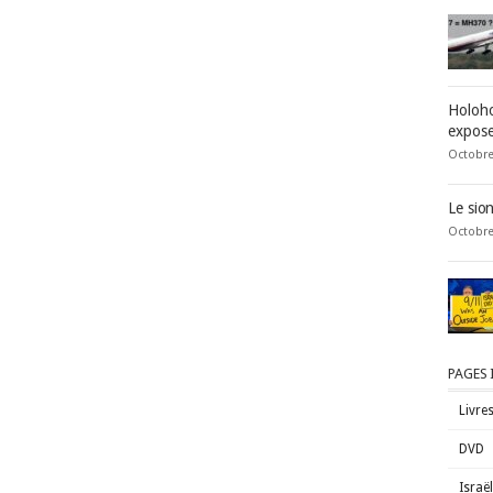
Holoho
expose
Octobre
Le sio
Octobre
PAGES
Livre
DVD
Israë