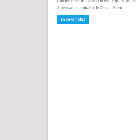
foncièrement mauvais? Qu'est-ce que Boobus
Americanus connaître le Coran, Islam…
En savoir plus