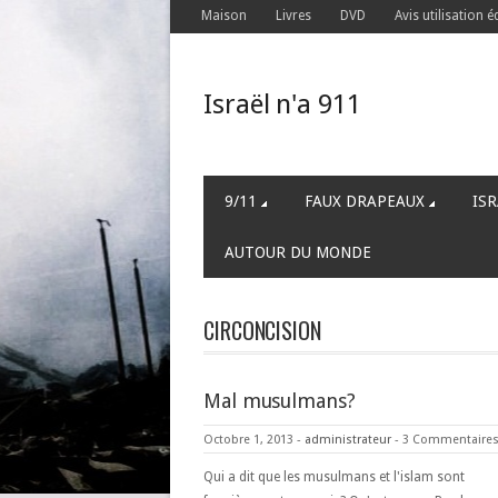
Maison
Livres
DVD
Avis utilisation é
Israël n'a 911
9/11
FAUX DRAPEAUX
ISR
AUTOUR DU MONDE
CIRCONCISION
Mal musulmans?
Octobre 1, 2013
-
administrateur
-
3 Commentaire
Qui a dit que les musulmans et l'islam sont