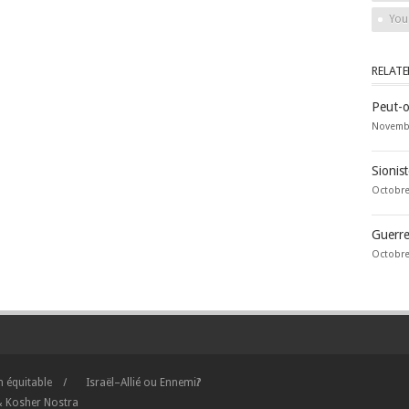
You
RELAT
Peut-o
Novembr
Sionist
Octobre
Guerre
Octobre
on équitable
Israël–Allié ou Ennemi?
 Kosher Nostra