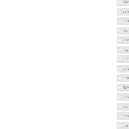
Dav
Edw
Eus
FBI
Geo
nég
Juif
Jud
Le 
NSA
par
Ray
Sno
Tor