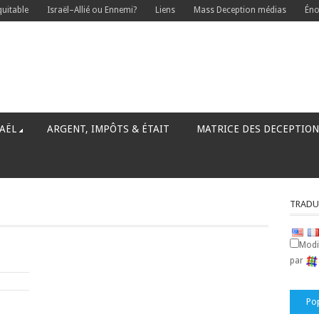
quitable
Israël–Allié ou Ennemi?
Liens
Mass Deception médias
Éno
AËL
ARGENT, IMPÔTS & ÉTAIT
MATRICE DES DECEPTION
TRADU
Modif
par
s
Po