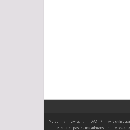
Maison
Livres
DVD
Avis utilisati
N'était-ce pas les musulmans
Mossad &