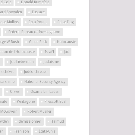
id Cole
Donald Rumsfeld
ard Snowden
Eustace
tace Mullins
Ezra Pound
False Flag
Federal Bureau of Investigation
rge W Bush
Glenn Beck
Holocauste
ation de l'Holocauste
Israël
Juif
s
Joe Lieberman
Judaïsme
as chèvre
Judéo chrétien
marxisme
National Security Agency
Orwell
Osama bin Laden
asite
Pentagone
Prescott Bush
 McGovern
Robert Mueller
wden
démissionner
Talmud
ah
Trahison
États-Unis