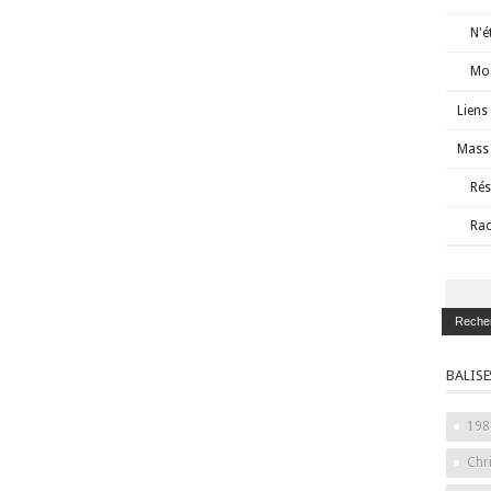
N'é
Mos
Liens
Mass 
Rés
Rac
BALISE
198
Chr