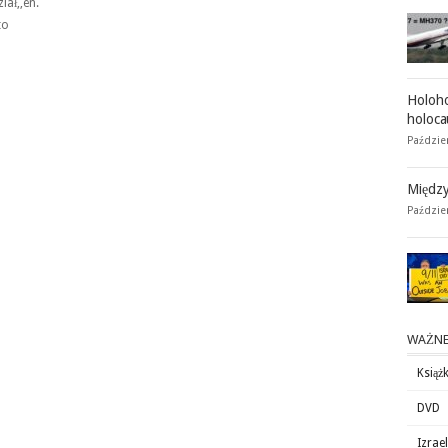
ał,,en.
to
Holoho
holoca
Paździer
Między
Paździe
WAŻNE
Książk
DVD
Izrae