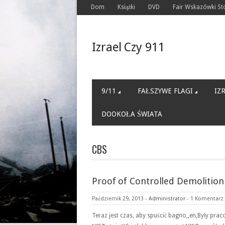
Dom
Książki
DVD
Fair Wskazówki S
Izrael Czy 911
9/11
FAŁSZYWE FLAGI
IZ
DOOKOŁA ŚWIATA
CBS
Proof of Controlled Demolition
Październik 29, 2013
-
Administrator
-
1 Komentarz
Teraz jest czas, aby spuścić bagno,,en,Były pra