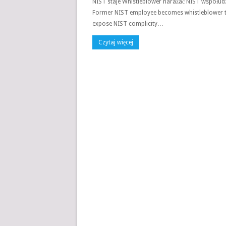
NIST staje Whistleblower narażać NIST współudzi
Former NIST employee becomes whistleblower 
expose NIST complicity…
Czytaj więcej