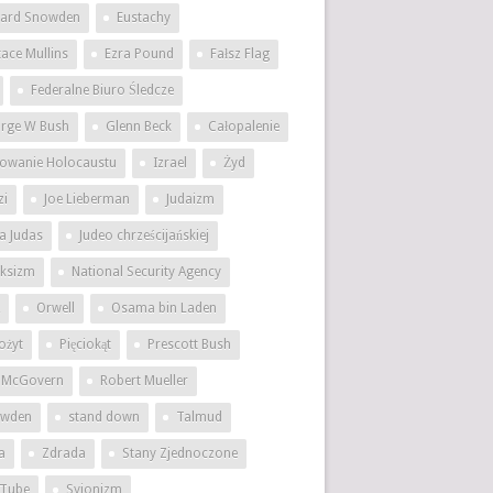
ard Snowden
Eustachy
tace Mullins
Ezra Pound
Fałsz Flag
Federalne Biuro Śledcze
rge W Bush
Glenn Beck
Całopalenie
owanie Holocaustu
Izrael
Żyd
zi
Joe Lieberman
Judaizm
a Judas
Judeo chrześcijańskiej
ksizm
National Security Agency
Orwell
Osama bin Laden
ożyt
Pięciokąt
Prescott Bush
 McGovern
Robert Mueller
wden
stand down
Talmud
a
Zdrada
Stany Zjednoczone
Tube
Syjonizm