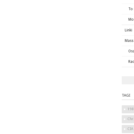
To
Mos
Linki
Mass 
Osz
Ra
TAGI
198
Chr
CIA