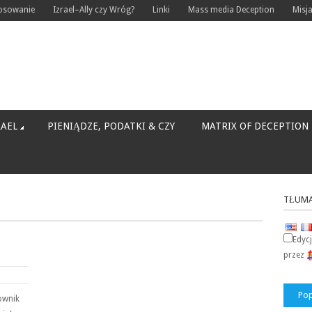
tosowanie
Izrael–Ally czy Wróg?
Linki
Mass media Deception
Misj
RAEL
PIENIĄDZE, PODATKI & CZY
MATRIX OF DECEPTION
TŁUMA
Edyc
przez
Pop
cownik