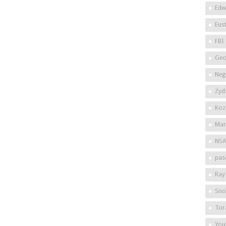
Edw
Eus
FBI
Geo
Neg
Żyd
Koz
Mar
NSA
pas
Ray
Sno
Tor
You