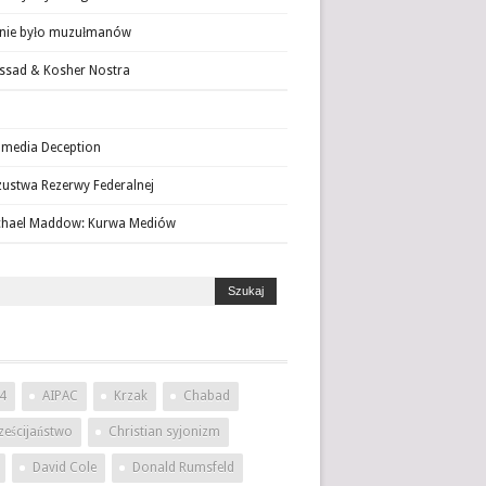
 nie było muzułmanów
sad & Kosher Nostra
media Deception
ustwa Rezerwy Federalnej
chael Maddow: Kurwa Mediów
4
AIPAC
Krzak
Chabad
ześcijaństwo
Christian syjonizm
David Cole
Donald Rumsfeld