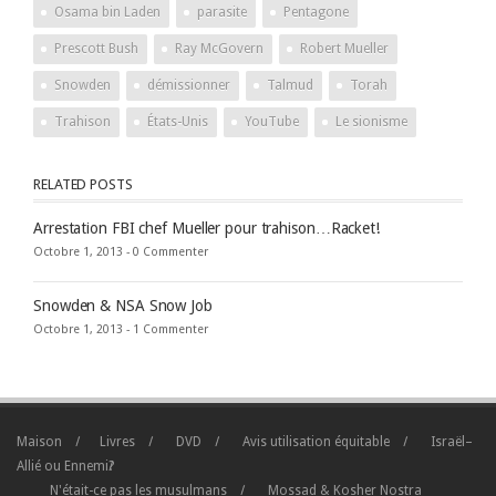
Osama bin Laden
parasite
Pentagone
Prescott Bush
Ray McGovern
Robert Mueller
Snowden
démissionner
Talmud
Torah
Trahison
États-Unis
YouTube
Le sionisme
RELATED POSTS
Arrestation FBI chef Mueller pour trahison…Racket!
Octobre 1, 2013 -
0 Commenter
Snowden & NSA Snow Job
Octobre 1, 2013 -
1 Commenter
Maison
Livres
DVD
Avis utilisation équitable
Israël–
Allié ou Ennemi?
N'était-ce pas les musulmans
Mossad & Kosher Nostra