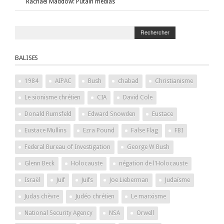
Rachael Maddow: Putain médias
BALISES
1984
AIPAC
Bush
chabad
Christianisme
Le sionisme chrétien
CIA
David Cole
Donald Rumsfeld
Edward Snowden
Eustace
Eustace Mullins
Ezra Pound
False Flag
FBI
Federal Bureau of Investigation
George W Bush
Glenn Beck
Holocauste
négation de l'Holocauste
Israël
Juif
Juifs
Joe Lieberman
Judaïsme
Judas chèvre
Judéo chrétien
Le marxisme
National Security Agency
NSA
Orwell