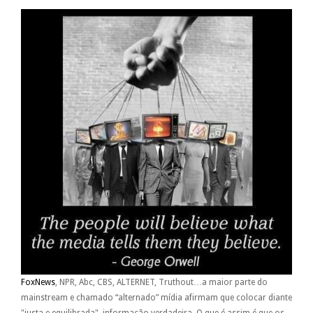
FoxNews
, NPR, Abc, CBS, ALTERNET, Truthout…a maior parte do
mainstream e chamado “alternado” mídia afirmam que colocar diante
"justa e equilibrada", informação verdadeira. O que é assim é que os