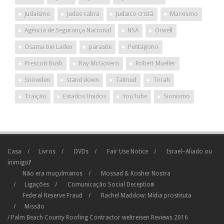
Judaísmo
Judas cabra
Judaico cristã
Marxismo
Agência de Segurança Nacional
NSA
Orwell
Osama bin Laden
parasite
Pentágono
Prescott Bush
Ray McGovern
Robert Mueller
Snowden
stand down
Talmud
Torah
Traição
Estados Unidos
YouTube
Sionismo
Casa
Livros
DVDs
Fair Use Notice
Israel–Aliado ou
inimigo?
Não era muçulmanos
Mossad & Kosher Nostra
Ligações
Comunicação Social Deception
Federal Reserve Fraud
Rachel Maddow: Mídia prostituta
Missão
/
Palm Beach County Roofing Contractor
weltreisen
Reviews
2016