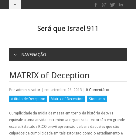
Será que Israel 911
NAVEGAÇÃO
MATRIX of Deception
Por
administrador
|
em setembro 26, 2013
|
0 Comentário
A título de Deception
Matrix of Deception
Sionismo
Cumplicidade da mídia de massa em torno da história de 9/11
equivale a uma atividade criminosa organizada–extorsão em grande
escala. Estatutos RICO prevê apreensão de bens daqueles que são
culpados de cumplicidade em tais extorsão como o estadiamento e