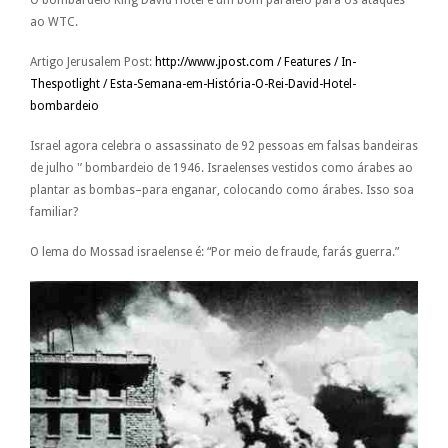
O bombardeio King David Hotel é um bom paralelo para os ataques
ao WTC.
Artigo Jerusalem Post:
http://www.jpost.com / Features / In-
Thespotlight / Esta-Semana-em-História-O-Rei-David-Hotel-
bombardeio
Israel agora celebra o assassinato de 92 pessoas em falsas bandeiras
de julho '’ bombardeio de 1946. Israelenses vestidos como árabes ao
plantar as bombas–para enganar, colocando como árabes. Isso soa
familiar?
O lema do Mossad israelense é: “Por meio de fraude, farás guerra.”