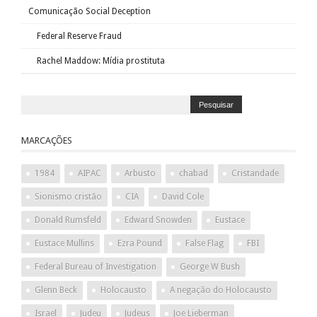
Comunicação Social Deception
Federal Reserve Fraud
Rachel Maddow: Mídia prostituta
MARCAÇÕES
1984
AIPAC
Arbusto
chabad
Cristandade
Sionismo cristão
CIA
David Cole
Donald Rumsfeld
Edward Snowden
Eustace
Eustace Mullins
Ezra Pound
False Flag
FBI
Federal Bureau of Investigation
George W Bush
Glenn Beck
Holocausto
A negação do Holocausto
Israel
Judeu
Judeus
Joe Lieberman