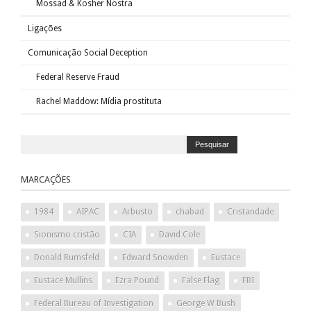
Mossad & Kosher Nostra
Ligações
Comunicação Social Deception
Federal Reserve Fraud
Rachel Maddow: Mídia prostituta
MARCAÇÕES
1984
AIPAC
Arbusto
chabad
Cristandade
Sionismo cristão
CIA
David Cole
Donald Rumsfeld
Edward Snowden
Eustace
Eustace Mullins
Ezra Pound
False Flag
FBI
Federal Bureau of Investigation
George W Bush