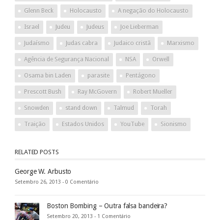
Glenn Beck
Holocausto
A negação do Holocausto
Israel
Judeu
Judeus
Joe Lieberman
Judaísmo
Judas cabra
Judaico cristã
Marxismo
Agência de Segurança Nacional
NSA
Orwell
Osama bin Laden
parasite
Pentágono
Prescott Bush
Ray McGovern
Robert Mueller
Snowden
stand down
Talmud
Torah
Traição
Estados Unidos
YouTube
Sionismo
RELATED POSTS
George W. Arbusto
Setembro 26, 2013 -
0 Comentário
Boston Bombing – Outra falsa bandeira?
Setembro 20, 2013 -
1 Comentário