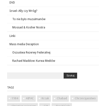
DVD
Izrael–Ally czy Wróg?
To nie było muzułmanów
Mossad & Kosher Nostra
Linki
Mass media Deception
Oszustwa Rezerwy Federalnej
Rachael Maddow: Kurwa Mediów
TAGI
1984
AIPAC
Krzak
Chabad
Chrześcijaństwo