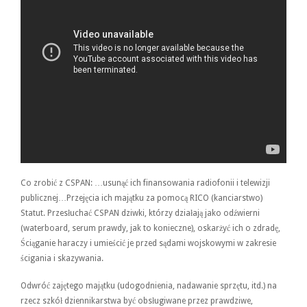
Co zrobić z CSPAN: …usunąć ich finansowania radiofonii i telewizji
publicznej…Przejęcia ich majątku za pomocą RICO (kanciarstwo)
Statut. Przesłuchać CSPAN dziwki, którzy działają jako odźwierni
(waterboard, serum prawdy, jak to konieczne), oskarżyć ich o zdradę,
Ściąganie haraczy i umieścić je przed sądami wojskowymi w zakresie
ścigania i skazywania.
Odwróć zajętego majątku (udogodnienia, nadawanie sprzętu, itd.) na
rzecz szkół dziennikarstwa być obsługiwane przez prawdziwe,