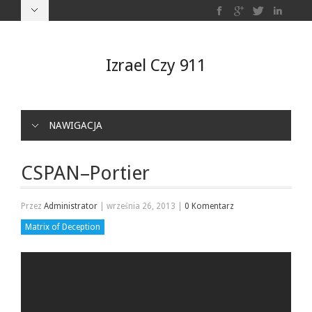
Izrael Czy 911
NAWIGACJA
CSPAN–Portier
Przez
Administrator
|
września 26, 2013
|
0 Komentarz
Matrix of Deception