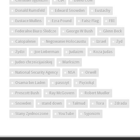
Christian syjonizm
CIA
David Cole
Donald Rumsfeld
Edward Snowden
Eustachy
Eustace Mullins
Ezra Pound
Fałsz Flag
FBI
Federalne Biuro Śledcze
George W Bush
Glenn Beck
Całopalenie
Negowanie Holocaustu
Izrael
Żyd
Żydzi
Joe Lieberman
Judaizm
Koza Judas
Judeo chrześcijańskiej
Marksizm
National Security Agency
NSA
Orwell
Osama bin Laden
pasożyt
Pięciokąt
Prescott Bush
Ray McGovern
Robert Mueller
Snowden
stand down
Talmud
Tora
Zdrada
Stany Zjednoczone
YouTube
Syjonizm