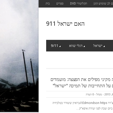
 לב שימוש הוגן
תקליטורי DVD
ספרים
בית
האם ישראל 911
ישראל
דגלי שווא
9/11
 מקיני מפילים את הפצצה: מועמדים
 על התחייבות של תמיכה "ישראל"
-
מנהל
-
0 הערה
על ידי ריצ'רד Edmondson https://בראיון ששודר בטלביזיה
 ביום שבת לפני ועידת איפא"ק…