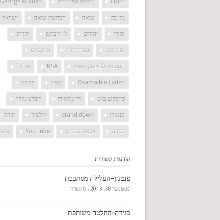
ה-FBI
בולשת הפדרלית
George W Bush
גלן בק
שואה
הכחשת שואה
ישראל
יהודי
יהודים
ג'ו ליברמן
יהדות
עז יהודה
נוצרי יהודי
מרקסיזם
הסוכנות לביטחון לאומי
NSA
אורוול
Osama bin Laden
טפיל
פנטגון
פרסקוט בוש
ריי מקגוורן
רוברט מולר
סנאודן
stand down
תלמוד
תורה
בגידה
ארצות הברית
YouTube
ציונו
הודעות קשורות
פנטגון–העלילה מסתבכת
ספטמבר 30, 2013 -
0 הערה
בגידה–החלטה משותפת