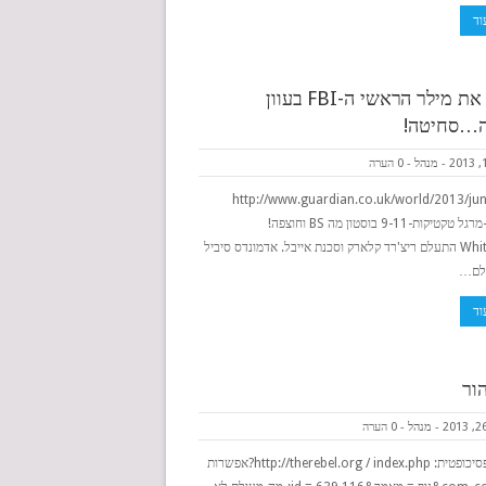
וד
לעצור את מילר הראשי ה-FBI בעוון
ה…סחיטה!
-
מנהל
-
0 הערה
http://www.guardian.co.uk/world/2013/jun
Mueller-מרגל טקטיקות-9-11 בוסטון מה BS וחוצפה!
Whitehouse התעלם ריצ'רד קלארק וסכנת אייבל. אדמונדס סיביל
וד
ור
-
מנהל
-
0 הערה
אכזריות פסיכופטית: http://therebel.org / index.php?אפשרות