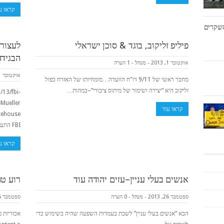
קראו ע
ושף את השקרים
פיליפ זליקוב, בוגד & סוכן ישראלי
הבגיד
אוקטובר 1, 2013
-
מנהל
-
1 הערה
אוקטובר 1, 2013
מחבר ראשי של 9/11 דו"ח הוועדה…מומחיותו של האזרח כפול
זליקוב היא “יצירה ושימור של מיתוס ציבורי”–במהות…
/13/fbi-
קראו עוד
FBI התעלם…
קראו ע
אנשים בעלי עניין–עזים יהודה עוד
רוע טה
ספטמבר 26, 2013
-
מנהל
-
0 הערה
ספטמבר 26, 2013
הבא “אנשים בעלי עניין” לשבת בעמדות השפעה שהיה בשימוש כדי