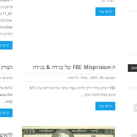
לשמור על…
קראו עוד
5/12/a-
החדש התחייב
קראו ע
ה-FBI: Misprision של בגידה & בגידה
הצדק 
ספטמבר 26, 2013
-
מנהל
-
0 הערה
ספטמבר 26, 2013
FBI רוברט מולר חייב להיות נעצר ונחקר על הטיוחים של 9/11,
פיגוע באוקלהומה סיטי,…
 was the
only…
קראו עוד
קראו ע
להאשים