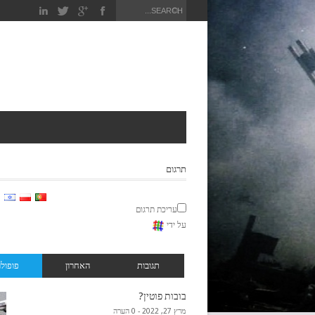
תרגום
עריכת תרגום
על ידי
תגובות
האחרון
פופולר
בובות פוטין?
מרץ 27, 2022 -
0 הערה