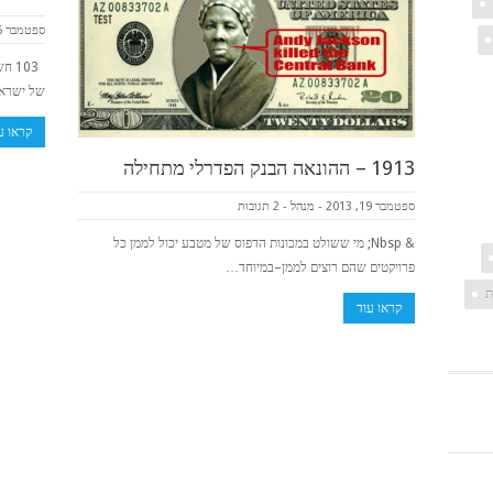
ספטמבר 26, 2013
של ישראל
קראו ע
1913 – ההונאה הבנק הפדרלי מתחילה
ספטמבר 19, 2013
-
מנהל
-
2 תגובות
& Nbsp; מי ששולט במכונות הדפוס של מטבע יכול לממן כל
פרויקטים שהם רוצים לממן–במיוחד…
ת
קראו עוד