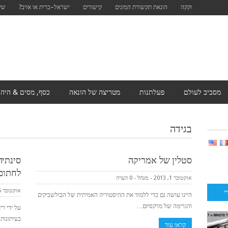
וקקה
הונאת תקשורת המונים
קישורים
ישראל–ברית או אויב?
שים
מסביב לעולם
פעלתנות
מטריצה ​​של הונאה
כסף, מסים & היה
בגידה
סטלין של אמריקה
סינתיה
לחתום
אוקטובר 1, 2013
-
מנהל
-
0 הערה
אוקטובר 6, 2013
י
היינו עושה גם כדי ללמוד את ההיסטוריה האמיתית של הבולשביקים
והגרימה של מרקסיזם…
בעיתונות
קראו עוד