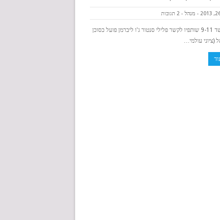
-
מנהל
-
2 תגובות
103 חשד 9-11 שותפיו לקשר פלילי סנטור ג'ו ליברמן פועל כסוכן
 (ציוני עולמי…
וד