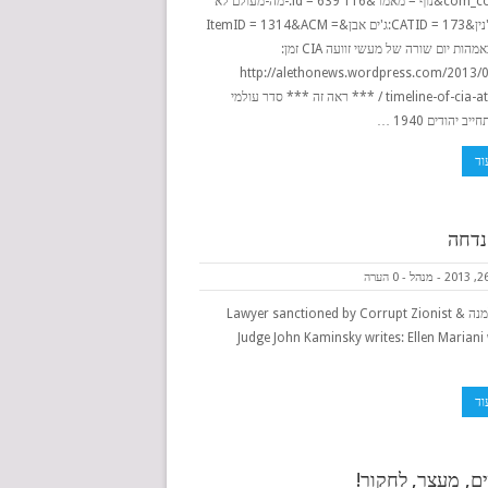
= com_content&נוף = מאמר&id = 639 116:-מה-מעולם לא
פרסם-i ג'נין&CATID = 173:ג'ים אבן&ItemID = 1314&ACM =
11_81 באמהות יום שורה של מעשי זוועה CIA זמן:
http://alethonews.wordpress.com/2013/0
timeline-of-cia-atrocities / *** ראה זה *** סדר עולמי
 יהודים 1940 …
וד
נדחה
-
מנהל
-
0 הערה
9/11 אלמנה & Lawyer sanctioned by Corrupt Zionist
Judge John Kaminsky writes: Ellen Mariani
וד
, מעצר, לחקור!