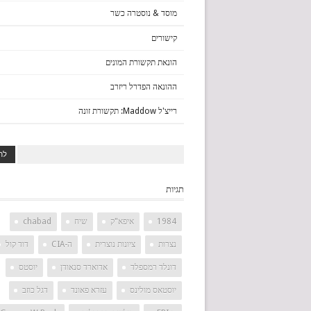
מוסד & נוסטרה כשר
קישורים
הונאת תקשורת המונים
ההונאה הפדרל ריזרב
רייצ'ל Maddow: תקשורת זונה
תגיות
1984
איפא"ק
שיח
chabad
נצרות
ציונות נוצרית
ה-CIA
דוד קול
דונלד רמספלד
אדוארד סנאודן
יוסטס
יוסטאס מולינס
עזרא פאונד
דגל כוזב