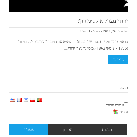
יהודי נוצרי: אוקסימורון?
ספטמבר 26, 2013
-
מנהל
-
1 הערה
כראוי, או ג'ו’ וולף…(בעור של הכבש)… המציא את המונח “יהודי נוצרי”. ג'וזף וולף
(1795 – 2 מאי 1862), מיסיונר נוצרי יהודי,…
קראו עוד
תרגום
עריכת תרגום
על ידי
תגובות
האחרון
פופולרי