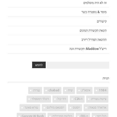
זה לא היה מוסלמים
מוסד & נוסטרה כשר
קישורים
הונאת תקשורת המונים
ההונאה הפדרל ריזרב
רייצ'ל Maddow: תקשורת זונה
תגיות
1984
איפא"ק
שיח
chabad
נצרות
ציונות נוצרית
ה-CIA
דוד קול
דונלד רמספלד
אדוארד סנאודן
יוסטס
יוסטאס מולינס
עזרא פאונד
דגל כוזב
ה-FBI
בולשת הפדרלית
George W Bush