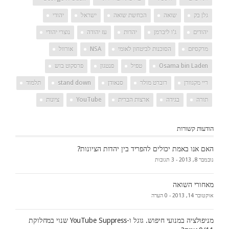
גלן בק
שואה
הכחשת שואה
ישראל
יהודי
יהודים
ג'ו ליברמן
יהדות
עז יהודה
נוצרי יהודי
מרקסיזם
הסוכנות לביטחון לאומי
NSA
אורוול
Osama bin Laden
טפיל
פנטגון
פרסקוט בוש
ריי מקגוורן
רוברט מולר
סנאודן
stand down
תלמוד
תורה
בגידה
ארצות הברית
YouTube
ציונות
הודעות קשורות
האם אנו באמת יכולים להפריד בין יהדות הציונות?
נובמבר 8, 2013 -
3 תגובות
מאחורי השואה
אוקטובר 14, 2013 -
0 הערה
מניפולציה במנועי חיפוש. גוגל ו-YouTube Suppress שנוי במחלוקת