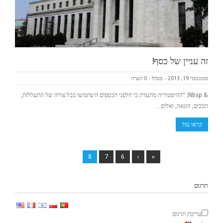
זה עניין של כסף!
ספטמבר 19, 2013
-
מנהל
-
0 הערה
& Nbsp; "ההיסטוריה מתעדת כי חלפני הכספים השתמשו בכל צורה של התעללות,
תככים, הונאה, ואלים…
קראו עוד
8
7
6
‹
«
תרגום
עריכת תרגום