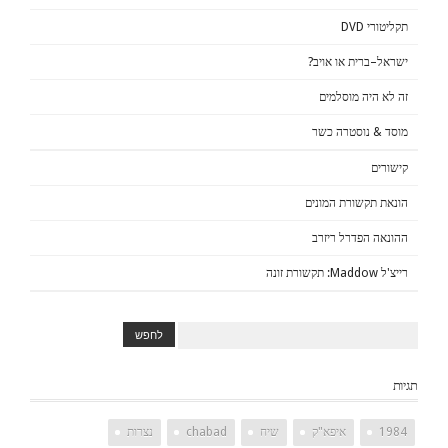
תקליטורי DVD
ישראל–ברית או אויב?
זה לא היה מוסלמים
מוסד & נוסטרה כשר
קישורים
הונאת תקשורת המונים
ההונאה הפדרל ריזרב
רייצ'ל Maddow: תקשורת זונה
תגיות
1984
איפא"ק
שיח
chabad
נצרות