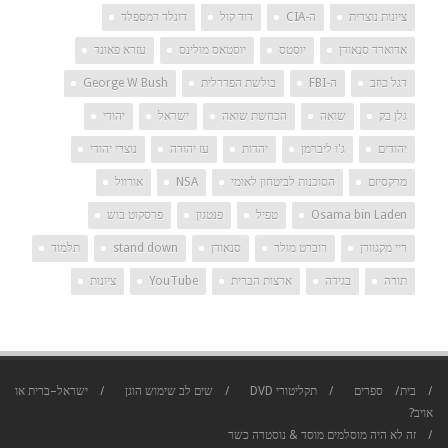
ציונות נוצרית
ה-CIA
דוד קול
דונלד רמספלד
אדוארד סנאודן
יוסטס
יוסטאס מולינס
עזרא פאונד
דגל כוזב
ה-FBI
בולשת הפדרלית
George W Bush
גלן בק
שואה
הכחשת שואה
ישראל
יהודי
יהודים
ג'ו ליברמן
יהדות
עז יהודה
נוצרי יהודי
מרקסיזם
הסוכנות לביטחון לאומי
NSA
אורוול
Osama bin Laden
טפיל
פנטגון
פרסקוט בוש
ריי מקגוורן
רוברט מולר
סנאודן
stand down
תלמוד
תורה
בגידה
ארצות הברית
YouTube
ציונות
בית
ספרים
תקליטורי DVD
שים לב שימוש הוגן
ישראל–ברית או
אויב?
זה לא היה מוסלמים
מוסד & נוסטרה כשר