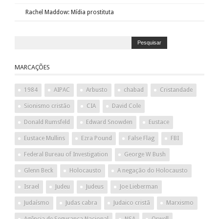
Rachel Maddow: Mídia prostituta
MARCAÇÕES
1984
AIPAC
Arbusto
chabad
Cristandade
Sionismo cristão
CIA
David Cole
Donald Rumsfeld
Edward Snowden
Eustace
Eustace Mullins
Ezra Pound
False Flag
FBI
Federal Bureau of Investigation
George W Bush
Glenn Beck
Holocausto
A negação do Holocausto
Israel
Judeu
Judeus
Joe Lieberman
Judaísmo
Judas cabra
Judaico cristã
Marxismo