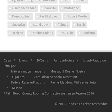
Agência de Segurança Nacional
NSA
Orwell
Osama bin Laden
parasite
Pentágono
Prescott Bush
Ray McGovern
Robert Mueller
Snowden
stand down
Talmud
Torah
Traição
Estados Unidos
YouTube
Sionismo
Casa
Livros
DVDs
Fair Use Notice
Israel–Aliado ou
inimigo?
Não era muçulmanos
Mossad & Kosher Nostra
Ligações
Comunicação Social Deception
Federal Reserve Fraud
Rachel Maddow: Mídia prostituta
Missão
/
Palm Beach County Roofing Contractor
weltreisen
Reviews
2016
© 2012. Todos os direitos reservados.