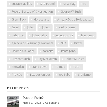
Eustace Mullins
Ezra Pound
False Flag
FBI
Federal Bureau of Investigation
George W Bush
Glenn Beck
Holocausto
A negação do Holocausto
Israel
Judeu
Judeus
Joe Lieberman
Judaísmo
Judas cabra
Judaico cristã
Marxismo
Agência de Segurança Nacional
NSA
Orwell
Osama bin Laden
parasite
Pentágono
Prescott Bush
Ray McGovern
Robert Mueller
Snowden
stand down
Talmud
Torah
Traição
Estados Unidos
YouTube
Sionismo
RELATED POSTS
Puppet Putin?
Março 27, 2022 -
0 Comentário