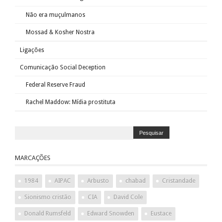
Não era muçulmanos
Mossad & Kosher Nostra
Ligações
Comunicação Social Deception
Federal Reserve Fraud
Rachel Maddow: Mídia prostituta
MARCAÇÕES
1984
AIPAC
Arbusto
chabad
Cristandade
Sionismo cristão
CIA
David Cole
Donald Rumsfeld
Edward Snowden
Eustace