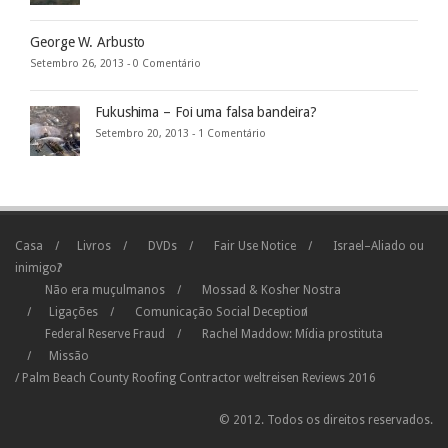
George W. Arbusto
Setembro 26, 2013 -
0 Comentário
Fukushima – Foi uma falsa bandeira?
Setembro 20, 2013 -
1 Comentário
Casa
Livros
DVDs
Fair Use Notice
Israel–Aliado ou
inimigo?
Não era muçulmanos
Mossad & Kosher Nostra
Ligações
Comunicação Social Deception
Federal Reserve Fraud
Rachel Maddow: Mídia prostituta
Missão
/
Palm Beach County Roofing Contractor
weltreisen
Reviews
2016
© 2012. Todos os direitos reservados.