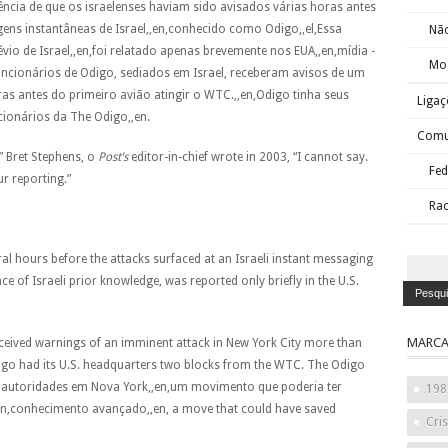
ia de que os israelenses haviam sido avisados ​​várias horas antes
ns instantâneas de Israel,,en,conhecido como Odigo,,el,Essa
Nã
vio de Israel,,en,foi relatado apenas brevemente nos EUA,,en,mídia -
Mos
uncionários de Odigo, sediados em Israel, receberam avisos de um
s antes do primeiro avião atingir o WTC.,,en,Odigo tinha seus
Ligaç
cionários da The Odigo,,en.
Comun
” Bret Stephens, o
Post’s
editor-in-chief wrote in 2003, “I cannot say.
Fed
ur reporting.”
Rac
al hours before the attacks surfaced at an Israeli instant messaging
ce of Israeli prior knowledge, was reported only briefly in the U.S.
MARCA
eceived warnings of an imminent attack in New York City more than
digo had its U.S. headquarters two blocks from the WTC. The Odigo
 autoridades em Nova York,,en,um movimento que poderia ter
198
,,en,conhecimento avançado,,en, a move that could have saved
Cri