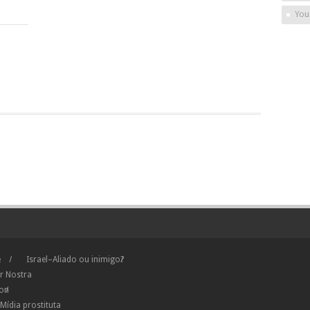
You
e
Israel–Aliado ou inimigo?
r Nostra
ion
Mídia prostituta