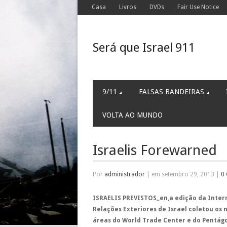
Casa
Livros
DVDs
Fair Use Notice
Será que Israel 911
9/11
FALSAS BANDEIRAS
VOLTA AO MUNDO
Israelis Forewarned
Por
administrador
|
em setembro 29, 2013
|
0
ISRAELIS PREVISTOS,,en,a edição da Intern
Relações Exteriores de Israel coletou os 
áreas do World Trade Center e do Pentágo