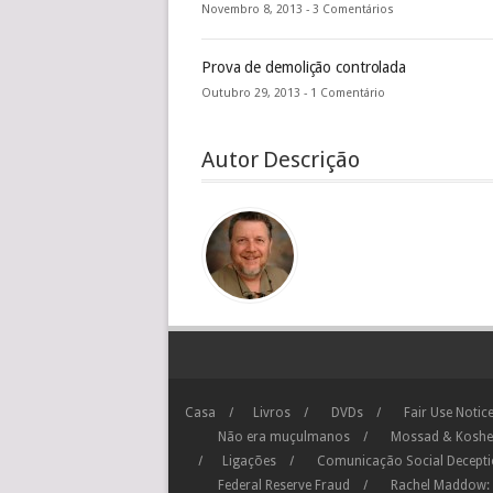
Novembro 8, 2013 -
3 Comentários
Prova de demolição controlada
Outubro 29, 2013 -
1 Comentário
Autor Descrição
Casa
Livros
DVDs
Fair Use Notic
Não era muçulmanos
Mossad & Koshe
Ligações
Comunicação Social Decept
Federal Reserve Fraud
Rachel Maddow: 