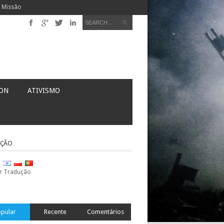
Missão
ION
ATIVISMO
UÇÃO
ar Tradução
pular
Recente
Comentários