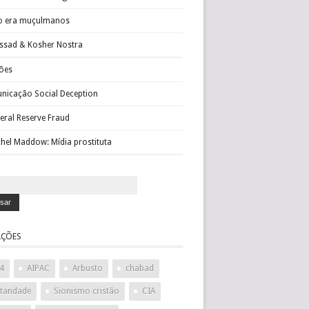
o era muçulmanos
sad & Kosher Nostra
ões
icação Social Deception
eral Reserve Fraud
hel Maddow: Mídia prostituta
ÇÕES
4
AIPAC
Arbusto
chabad
standade
Sionismo cristão
CIA