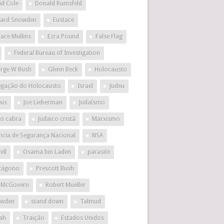
id Cole
Donald Rumsfeld
ard Snowden
Eustace
tace Mullins
Ezra Pound
False Flag
Federal Bureau of Investigation
rge W Bush
Glenn Beck
Holocausto
egação do Holocausto
Israel
Judeu
eus
Joe Lieberman
Judaísmo
as cabra
Judaico cristã
Marxismo
ncia de Segurança Nacional
NSA
ell
Osama bin Laden
parasite
tágono
Prescott Bush
 McGovern
Robert Mueller
wden
stand down
Talmud
ah
Traição
Estados Unidos