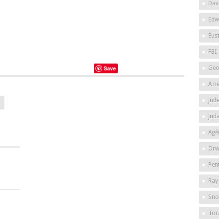
Dav
Edw
Eus
FBI
Geo
Save
A n
Jud
o
Jud
Agê
Orw
Pen
Ray
Sno
Tor