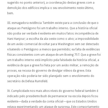
sugerido no ponto anterior), a coordenação destas greves com a
demolição dos edifícios implica o seu envolvimento neste último,
bem.
III. esmagadora evidência Também existe para a conclusão de que o
ataque ao Pentágono foi um trabalho interno. Que a história oficial
não podia ser verdade é evidente em muitos fatos: incompetência de
Hani Hanjour; a escolha da ala oeste como o alvo; a impossibilidade
de um avião comercial de voltar para Washington sem ser detectado
e batendo o Pentágono a menos que permitido; ea falta de evidências
físicas consistentes com um ataque de um Boeing 757. Que a greve foi
um trabalho interno está implícito pela falsidade da história oficial, a
evidência de que a greve foi feita por um avião militar, a remoção de
provas, ea recusa do governo de divulgar vídeos da greve. Esta
operação não poderia ter sido planejado sem o envolvimento do
secretário de Defesa Rumsfeld.
IV. Cumplicidade nos mais altos níveis do governo federal também é
indicado pelo presidente Bush de permanecer na escola depois ficou
evidente—dada a verdade da conta oficial—que os Estados Unidos
estava experimentando um ataque de surpresa. Este comportamento