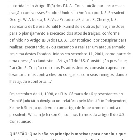
autoridade do Artigo III(3) dos E.U.A.. Constituição para processar
traição contra esses Estados Unidos da América por U.S. Presidente
George W. Arbusto, U.S. Vice-Presidente Richard B. Cheney, U.S.
Secretário de Defesa Donald H. Rumsfeld e outros John e Jane Does
para o planejamento e execução dos atos de traição, conforme
definido no Artigo III(3) dos E.U.A.. Constituição, por conspirar para
realizar, executando, e / ou causando a realizar um ataque armado
em cima destes Estados Unidos em setembro 11, 2001, como parte de
uma operação clandestina. Artigo III do U.S. Constituição prevê que,
“facção. 3. Traição contra os Estados Unidos, consistirá apenas em
levantar armas contra eles, ou coligar-se com seus inimigos, dando-
lhes ajuda e conforto….”
Em setembro de 11, 1998, os EUA. Câmara dos Representantes do
Comitê Judiciário divulgou um relatório pelo Ministério Independent,
Kenneth Starr, o que levou a um artigo de Impeachment contra o
presidente William Jefferson Clinton nos termos do artigo II do U.S.
Constituição.
QUESTÃO: Quais são os principais motivos para concluir que