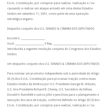
E.U.A.. Constituição, por conspirar para realizar, realização e / ou
causando a realizar um ataque armado em cima destes Estados
Unidos em setembro 11, 2001, como parte de uma operação
estratégica engano.
Despacho conjunto dos U.S. SENADO & CÂMARA DOS DEPUTADOS
Encontro: ____________________
Você. ________________________ E Rep. ____________________________________
Introduzida a seguinte resolução conjunta do Congresso dos Estados
Unidos
Um despacho conjunto dos U.S. SENADO & CÂMARA DOS DEPUTADOS
Para nomear um promotor independente sob a autoridade do Artigo
III (3) dos E.U.A.. Constituição para processar traição contra esses
Estados Unidos da América por U.S. Presidente George W. Arbusto,
U.S. Vice-Presidente Richard B. Cheney, U.S. Secretário de Defesa
Donald H. Rumsfeld e outros John e Jane Does para o planejamento e
execução dos atos de traição, conforme definido no Artigo III (3) dos
E.U.A.. Constituição, por conspirar para realizar, realização e / ou