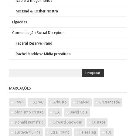
Não era muçulmanos
Mossad & Kosher Nostra
Ligações
Comunicação Social Deception
Federal Reserve Fraud
Rachel Maddow: Mídia prostituta
MARCAÇÕES
1984
AIPAC
Arbusto
chabad
Cristandade
Sionismo cristão
CIA
David Cole
Donald Rumsfeld
Edward Snowden
Eustace
Eustace Mullins
Ezra Pound
False Flag
FBI