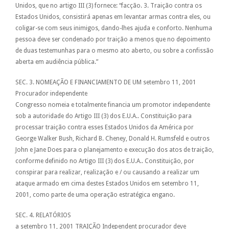
Unidos, que no artigo III (3) fornece: “facção. 3. Traição contra os
Estados Unidos, consistirá apenas em levantar armas contra eles, ou
coligar-se com seus inimigos, dando-lhes ajuda e conforto. Nenhuma
pessoa deve ser condenado por traição a menos que no depoimento
de duas testemunhas para o mesmo ato aberto, ou sobre a confissão
aberta em audiência pública.”
SEC. 3. NOMEAÇÃO E FINANCIAMENTO DE UM setembro 11, 2001
Procurador independente
Congresso nomeia e totalmente financia um promotor independente
sob a autoridade do Artigo III (3) dos E.U.A.. Constituição para
processar traição contra esses Estados Unidos da América por
George Walker Bush, Richard B. Cheney, Donald H. Rumsfeld e outros
John e Jane Does para o planejamento e execução dos atos de traição,
conforme definido no Artigo III (3) dos E.U.A.. Constituição, por
conspirar para realizar, realização e / ou causando a realizar um
ataque armado em cima destes Estados Unidos em setembro 11,
2001, como parte de uma operação estratégica engano.
SEC. 4. RELATÓRIOS
a setembro 11, 2001 TRAIÇÃO Independent procurador deve