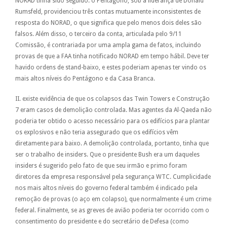
NORAD tinha sido seguido. o Pentágono, sob a liderança de Donald
Rumsfeld, providenciou três contas mutuamente inconsistentes de
resposta do NORAD, o que significa que pelo menos dois deles são
falsos. Além disso, o terceiro da conta, articulada pelo 9/11
Comissão, é contrariada por uma ampla gama de fatos, incluindo
provas de que a FAA tinha notificado NORAD em tempo hábil. Deve ter
havido ordens de stand-baixo, e estes poderiam apenas ter vindo os
mais altos níveis do Pentágono e da Casa Branca.
II. existe evidência de que os colapsos das Twin Towers e Construção
7 eram casos de demolição controlada. Mas agentes da Al-Qaeda não
poderia ter obtido o acesso necessário para os edifícios para plantar
os explosivos e não teria assegurado que os edifícios vêm
diretamente para baixo. A demolição controlada, portanto, tinha que
ser o trabalho de insiders. Que o presidente Bush era um daqueles
insiders é sugerido pelo fato de que seu irmão e primo foram
diretores da empresa responsável pela segurança WTC. Cumplicidade
nos mais altos níveis do governo federal também é indicado pela
remoção de provas (o aço em colapso), que normalmente é um crime
federal. Finalmente, se as greves de avião poderia ter ocorrido com o
consentimento do presidente e do secretário de Defesa (como