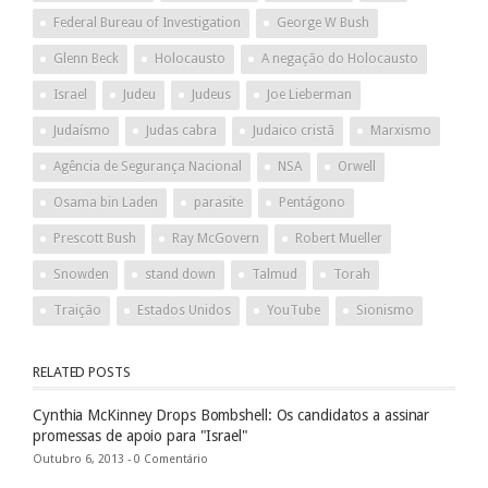
Federal Bureau of Investigation
George W Bush
Glenn Beck
Holocausto
A negação do Holocausto
Israel
Judeu
Judeus
Joe Lieberman
Judaísmo
Judas cabra
Judaico cristã
Marxismo
Agência de Segurança Nacional
NSA
Orwell
Osama bin Laden
parasite
Pentágono
Prescott Bush
Ray McGovern
Robert Mueller
Snowden
stand down
Talmud
Torah
Traição
Estados Unidos
YouTube
Sionismo
RELATED POSTS
Cynthia McKinney Drops Bombshell: Os candidatos a assinar
promessas de apoio para "Israel"
Outubro 6, 2013 -
0 Comentário