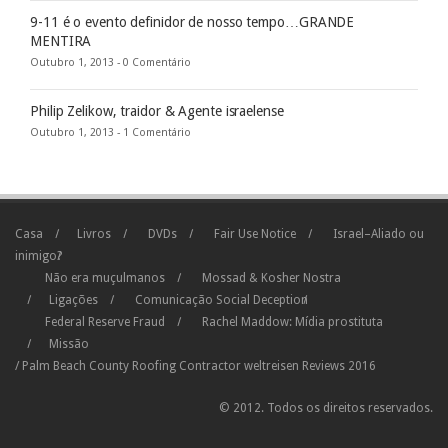
9-11 é o evento definidor de nosso tempo…GRANDE
MENTIRA
Outubro 1, 2013 -
0 Comentário
Philip Zelikow, traidor & Agente israelense
Outubro 1, 2013 -
1 Comentário
Casa
Livros
DVDs
Fair Use Notice
Israel–Aliado ou
inimigo?
Não era muçulmanos
Mossad & Kosher Nostra
Ligações
Comunicação Social Deception
Federal Reserve Fraud
Rachel Maddow: Mídia prostituta
Missão
/
Palm Beach County Roofing Contractor
weltreisen
Reviews
2016
© 2012. Todos os direitos reservados.