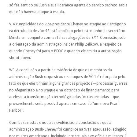
só faz sentido se Bush e sua liderança agente do serviço secreto sabia
que não haveria ataque à escola.
V. A cumplicidade do vice-presidente Cheney no ataque ao Pentágono
ea derrubada de vôo 93 está implícito pelo testemunho de secretário
Mineta em conjunto com as falsas alegações da 9/11 Comissão, sob
a orientação da administração insider Philip Zelikow, a respeito de
quando Cheney foi para o PEOC e quando ele emitiu a autorização
shoot-down.
WE. A conclusão a partir da evidência de que os membros da
administração Bush orquestrou os ataques de 9/11 é reforçado pelo
fato de que eles tinham alguns grandes projectos—processar guerras
no Afeganistão e no Iraque e na obtenção de financiamento para
acelerar a transformação tecnológica das forças armadas—que
provavelmente seria possível apenas em caso de "um novo Pearl
Harbor".
Com base nestas e noutras evidências, a conclusão de que a
administração Bush-Cheney foi cúmplice na 9/11 ataques foi atingido
por muitos americanos, incluindo intelectuais e ex-oficiais militares. É