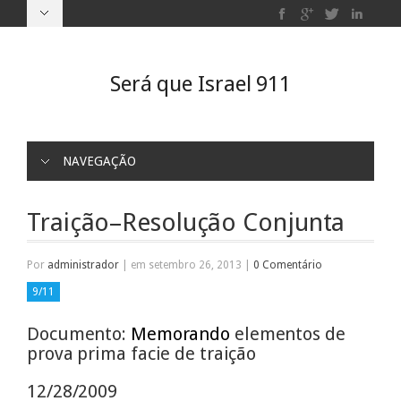
Será que Israel 911
NAVEGAÇÃO
Traição–Resolução Conjunta
Por
administrador
|
em setembro 26, 2013
|
0 Comentário
9/11
Documento:
Memorando
elementos de
prova prima facie de traição
12/28/2009