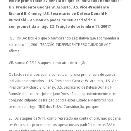
existe prima facie evidência de que os indivíduos nomeados –
U.S. Presidente George W. Arbusto, U.S. Vice-Presidente
Richard B. Cheney, U.S. Secretário de Defesa Donald H.
Rumsfeld – abusou do poder de seu escritório e
comprometida artigo III Traição de setembro 11, 2001?
RESPONDA: Isto é o que o Memorando Legislativa que acompanha a
setembro 11, 2001 TRAIÇÃO INDEPENDENTE PROCURADOR ACT
afirma:
VII. soma: O 9/11 Ataques como atos de traição
Os factos referidos acima constituem prova prima facie de que os
indivíduos nomeados—U.S. Presidente George W. Arbusto, U.S. Vice-
Presidente Richard B. Cheney, U.S. Secretário de Defesa Donald H.
Rumsfeld—e outros John e Jane Does são independentemente e em
conjunto culpado de traição contra estes Estados-Membros nos
termos do artigo III(3) dos E.U.A.. Constituição, porque:
Eu. Os ataques de 9/11, como retratado na conta oficial, não poderia
ter êxito se os procedimentos operacionais padrão entre as FAA e