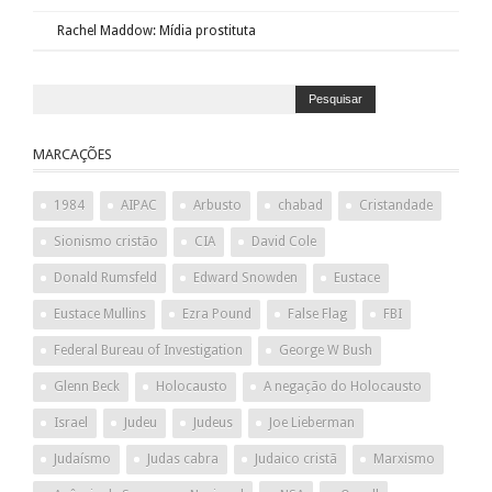
Rachel Maddow: Mídia prostituta
MARCAÇÕES
1984
AIPAC
Arbusto
chabad
Cristandade
Sionismo cristão
CIA
David Cole
Donald Rumsfeld
Edward Snowden
Eustace
Eustace Mullins
Ezra Pound
False Flag
FBI
Federal Bureau of Investigation
George W Bush
Glenn Beck
Holocausto
A negação do Holocausto
Israel
Judeu
Judeus
Joe Lieberman
Judaísmo
Judas cabra
Judaico cristã
Marxismo