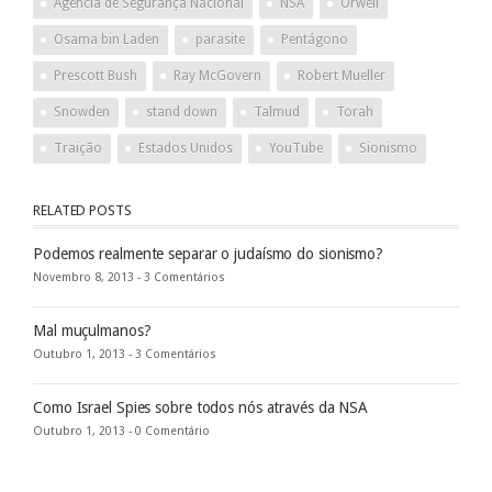
Agência de Segurança Nacional
NSA
Orwell
Osama bin Laden
parasite
Pentágono
Prescott Bush
Ray McGovern
Robert Mueller
Snowden
stand down
Talmud
Torah
Traição
Estados Unidos
YouTube
Sionismo
RELATED POSTS
Podemos realmente separar o judaísmo do sionismo?
Novembro 8, 2013 -
3 Comentários
Mal muçulmanos?
Outubro 1, 2013 -
3 Comentários
Como Israel Spies sobre todos nós através da NSA
Outubro 1, 2013 -
0 Comentário