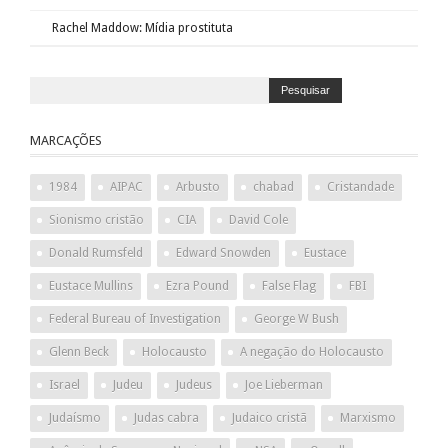
Rachel Maddow: Mídia prostituta
MARCAÇÕES
1984
AIPAC
Arbusto
chabad
Cristandade
Sionismo cristão
CIA
David Cole
Donald Rumsfeld
Edward Snowden
Eustace
Eustace Mullins
Ezra Pound
False Flag
FBI
Federal Bureau of Investigation
George W Bush
Glenn Beck
Holocausto
A negação do Holocausto
Israel
Judeu
Judeus
Joe Lieberman
Judaísmo
Judas cabra
Judaico cristã
Marxismo