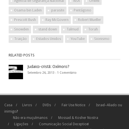
Agência de Segurança Nacional
NSA
Orwell
Osama bin Laden
parasite
Pentágono
Prescott Bush
Ray McGovern
Robert Mueller
Snowden
stand down
Talmud
Torah
Traição
Estados Unidos
YouTube
Sionismo
RELATED POSTS
Judaico-cristã: Oxímoro?
Setembro 26, 2013 -
1 Comentário
Casa
Livros
DVDs
Fair Use Notice
Israel–Aliado ou
inimigo?
Não era muçulmanos
Mossad & Kosher Nostra
Ligações
Comunicação Social Deception